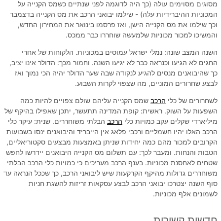
מסוגים מסוימים עולה (כך היה לדוגמה לפני שנתיים כשמס הקנייה על
המכוניות ההיברידיות עלה) - שילמו יבואני הרכב את מס הקנייה בדצמבר
וכך שילמו את מס הקנייה הישן, ואז פרסמו בינואר את המחירון החדש,
והמשיכו למכור מכוניות שלמעשה שוחררו כבר ממכס.
השנה המצב שונה: נמלי ישראל עמוסים במכוניות. הלקוחות של אחרי
החגים לא הגיעו וכנראה כבר לא יגיעו השנה. וחמור מכך: הדולר אינו יציב,
כך שהיבואנים מנסים להגיע לנקודה שבה שער הדולר יהיה הכי נמוך ואז
לבצע שחרורים המוניים, מה שצפוי לקרות השבוע.
לשחרורים של כלי
הרכב
שמס הקנייה עליהם שולם צפויים להיות כמה
השפעות על השוק. ראשית: קופת המדינה תתעשר, יתכן שאפילו בהיקף של
מיליארדי שקלים עקב כמויות כלי
הרכב
הבלתי משוחררים. שנית: עיקר כלי
הרכב האלו יהיו חשמליים ורכבי פלאג אין הייבריד והיבואנים ינסו בשבועות
הקרובים למכור מהם כמה יחידות שניתן באמצעות מבצעים סקטוריאליים,
הטבות והנחות. ומעבר לכך: עם תשלום מס הקנייה היבואנים יידרשו לחפש
שטחים לאחסנת מכוניות. בענף הרכב מעריכים כי כמויות כלי הרכב הבלתי
משוחררים גדולות מהיקף הקרקעות שיש ליבואני הרכב, כך שככל הנראה עד
סוף השנה יצטרכו יבואני הרכב לבצע עסקאות זריזות להשגת חניות
לשמונים אלף מכוניות.
חדשות קשורות