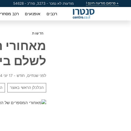
+ פרסום מודעה חינם !
מודעות: לא נמכר - 3273, סה"כ - 54628
רכבים
אופנועים
רכב מסחרי
חדשות
מאחורי ה
לשלם ביו
לפני שנתיים, חודש - 17 יוני 2024
הכלכלן הראשי באוצר
הת