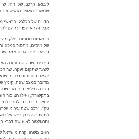
ליבואני הרכב, שכן היא שי
שמשרד האוצר מדגיש את העל
הדו"ח של הכלכלן הראשי מצי
אבל זה לא הפריע להם להרו
ויבואניות נוספות. חלק מהי
של מיסים, מחסור במכוניות
בשיעור יותר גבוה ממה שהן 
במדינה שבה התחבורה הציבור
לשער שתקום זעקה. שר הכלכ
יוצאת בחריפות נגד מי שמע
מדובר במצב שונה. קומץ של
בגובה מיליארדים מדי שנה. 
בתקשורת, ואילו הציבור הו
יבואני הרכב כדי להבין למי
טק", "רכב שטח עירוני יוקר
למוצר שהצרכן בישראל רואה
והרגולטור לא עושה דבר- הר
האם משהו יקרה מישראל שי
מה יש" שבו מחיר גבוה למכ