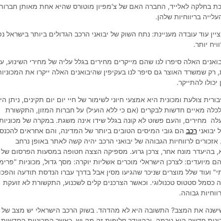
יכת בחלקה לאלייד, החברה האם של צ'מפיון מוטורס שהיא אחת מאותן חברות
ייה בריווחיות שלהן.
ין עוד עובדה מעניינת: נתח השוק של יבואני הרכב הגדולים ביותר בישראל נפ
ויח יותר.
בואנים האלה סיפרו לנו שהם מייקרים מחירים בגלל עליה של מחירי השינוע, ע
, רק שמשרד האוצר גם סיפר לנו בעקיפין שהיבואנים האלה ייקרו את המכוניות
יכולו להתייקר.
ית צולעת ומכונית היא אמצעי חיוני לשימור של חיי יום יום תקינים, ניתן הי
לה מאיים חדשות לבקרים (אם כי ללא הועיל) על חברות המזון, התקשורת
לה מחירים, והעם פשוט לא קונה בגלל שידו אינה משגת. במקרה של מכוניות,
 יבואני
רכב
הם גובי המיסים הטובים ביותר של המדינה, והם אחראים להכנס
אזכורים לרווחיות הגבוהה של יבואני הרכב יהיה קשה לאתר באופן נרחב
א, בהיעדר מונח אחר, צרכן גרוע. מספיקה הצצה חטופה במסעות הפרסום של
 הם מיועדים: לצרכן הישראלי מוכרים אשליות יוקרה: מסך גדול, מכוניות "פרימ
תי" ועוד שלל מוצרים שניכר שהגיעו מסין אבל בדרך עברו הנדסת תודעה והפכו
 כסמל סטטוס טכנולוגי. וכאשר הצרכנים קלים לשכנוע, התקשורת לא זועקת
ווחיות גבוהה.
שנה את המצב? התשובה היא לא מהדהד. בשוק הרכב הישראלי יש מצב של "
ונית חדשה הוא נורמה, ובהיעדר חלופות זה מה יש. כאשר המכוניות החדשות