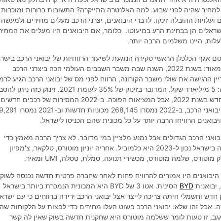
5 שקל ביחס למחיר שהיה לפני שבוע. למה האלנטרה התייקרה? התשובות ברורות ומוכרות
ועלויות ההובלה זינקו. לדברי היבואנים, יצרני הרכב מעלים מחירים ולמעשה
שראלים הן בבחינת הרע במיעוטו. כלומר, אם היבואנים היו מעלים את המחיר
לות, היינו משלמים הרבה יותר.
 אגף הכלכלן הראשי סקירה הנוגעת לשיעור הרווחיות של יבואני הרכב בישרא
שממנה עולה תמונה שונה מאוד: בשנת 2022, השנה שבה משבר השבבים העולמי הכה ביצרני הרכב
ן הרגישה את שולי משבר הקורונה, הרווח לפני מס של יבואני הרכב הגיע לרמ
הגבוהה ביותר בעשרים שנה: 5 מיליארד שקל. המדובר בזינוק של 35% לעומת 2021. זינוק כזה ני
חדש בשנת 2022, אבל המציאות הפוכה. ב-2022 המסירות של רכבים חדשים
דווקא ירדו. לפי נתוני איגוד יבואני הרכב, ב-2022 נמסרו 268,145 מ
ואנים הרוויחו הרבה יותר על כל מכונית שהם הכניסו לישראל.
רד האוצר מדבר על 12 יבואני הרכב הגדולים אבל נמנע מלציין במי מדובר. לא צריך הרבה מאמץ כדי
להבין: יבואנית הרכב הגדולה בישראל נכון ל-2023 היא כלמוביל. אחריה יוניון מוטורס, טלקאר, צ'מפיון
מוטורס, שלמה מוטורס, מכשירי תנועה, סמלת, טסלה, UMI ומאיר.
בדו"ח מצוין כי בשנת 2022 היבואנים היו אמורים להרוויח פחות לאחר שחברה פרטית חדשה נכנסה לשוק.
 יבואנית
BYD
הסינית. אטו 3 של BYD היא המכונית הנמכרת ביותר בישראל
 של יצרן חדש וחשמלי היתה צריכה לייצר אצל יבואני הרכב ירידה ברווחים כי עם ישרא
אבל זהו שלא: יבואני הרכב פשוט העלו מחירים כדי לפצות על הלקוחות שהל
אגב, זו טעות לומר ששלמה מוטורס היא שחקנית חדשה בשוק שאין לה קשר