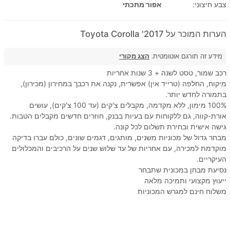
צבע חיצוני:
אפור מתכתי
הערות המוכר על 2017' Toyota Corolla
מידע זה תורגם אוטומטית.
הצג מקורי
רכב שמור, טסט לשנה + 3 שנות אחריות
מיקוח, החלפה (טרייד אין) אפשרית, נקנה את רכבך במחירון (מכירון),
בתמורה לחדש יותר.
100% מימון, ללא מקדמה, מקבלים צ'קים (עד 100 צ'קים), עושים
אורת-קווה, גם ללקוחות עם בעיות בבנק, חוזרים חדשים מקבלים הטבות.
גישה אישית ובחירת תשלום לכל קונה.
מבחר גדול של מכוניות משנים, מותגים, דגמים שונים, כולם עברו בדיקה
מוקדמת למכירה, עם אחריות של עד שלוש שנים על הרכיבים והמכלולים
העיקריים.
נסיעת מבחן במכונית שתבחר
ייעוץ מקצועי ותמיכה מלאה
משלוח חינם למגרש המכוניות