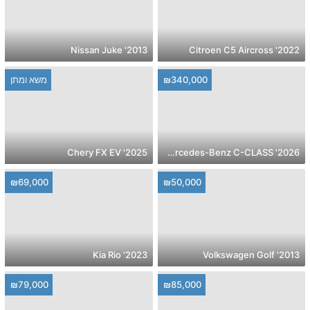
2013' Nissan Juke
2022' Citroen C5 Aircross
₪340,000
משא ומתן
2025' Chery FX EV
2026' Mercedes-Benz C-CLASS
₪69,000
₪50,000
2023' Kia Rio
2013' Volkswagen Golf
₪79,000
₪85,000