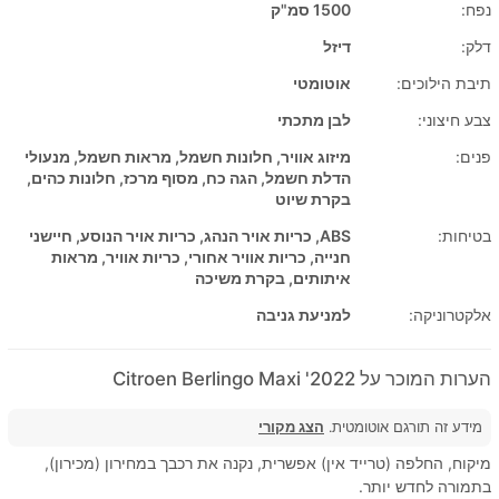
נפח:
1500 סמ"ק
דלק:
דיזל
תיבת הילוכים:
אוטומטי
צבע חיצוני:
לבן מתכתי
פנים:
מיזוג אוויר, חלונות חשמל, מראות חשמל, מנעולי
הדלת חשמל, הגה כח, מסוף מרכז, חלונות כהים,
בקרת שיוט
בטיחות:
ABS, כריות אויר הנהג, כריות אויר הנוסע, חיישני
חנייה, כריות אוויר אחורי, כריות אוויר, מראות
איתותים, בקרת משיכה
אלקטרוניקה:
למניעת גניבה
הערות המוכר על 2022' Citroen Berlingo Maxi
מידע זה תורגם אוטומטית.
הצג מקורי
מיקוח, החלפה (טרייד אין) אפשרית, נקנה את רכבך במחירון (מכירון),
בתמורה לחדש יותר.