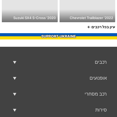
2020' Suzuki SX4 S-Cross
2022' Chevrolet Trailblazer
עיון בכל רכבים
SUPPORT UKRAINE
רכבים
רכבים משומשים
אופנועים
רכב למכירה
אופנועים משומשים
רכב מסחרי
אופנוע למכירה
רכב מסחרי משומש
סירות