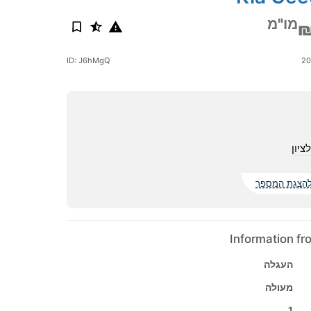
מו"מ
₪
ID: J6hMgQ
ציון
הצגת המספר
Information f
העגלה
מעולה
1