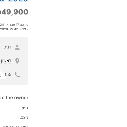
49,900
פורסם 17 פברואר 2024
עודכן 3 אוגוסט 2026
דניס
ראשון ל
055
ל
rom the owner
גוף:
מצב:
בעלים קודמים: