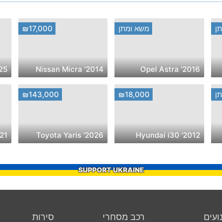
ן
משא ומתן
₪17,000
WM KGN
2014' Nissan Micra
2016' Opel Astra
ן
₪18,000
₪143,000
T Ibiza
2026' Toyota Yaris
2012' Hyundai i30
SUPPORT UKRAINE
ועים
רכב מסחרי
סירות