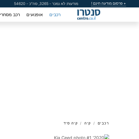
+ פרסום מודעה חינם !
מודעות: לא נמכר - 3265, סה"כ - 54620
רכבים
אופנועים
רכב מסחרי
רכבים
קיה
קיה סיד