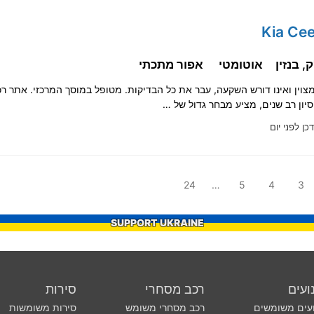
אוטומטי
אפור מתכתי
וין ואינו דורש השקעה, עבר את כל הבדיקות. מטופל במוסך המרכזי. אתר ר
סיון רב שנים, מציע מבחר גדול של …
כן לפני יום
24
…
5
4
3
SUPPORT UKRAINE
ועים
רכב מסחרי
סירות
עים משומשים
רכב מסחרי משומש
סירות משומשות