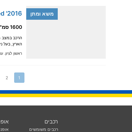
2016' Kia Ceed
משא ומתן
1600 סמ"ק, בנזין
הרכב במצב מצ
הארץ, בעל ני
ראשון לציון.
עוד
2
1
רכבים
אופנ
רכבים משומשים
אופנו