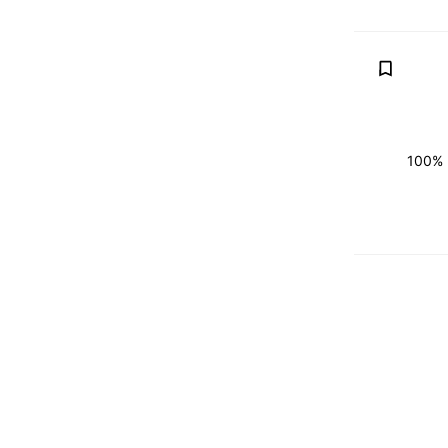
מיקוח, החלפה (טרייד אין) אפשרית, נקנה את רכבך במחירון (מכירון), בתמורה לחדש יותר. 100%