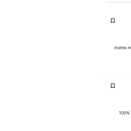
ת ומתנות
מיקוח, החלפה (טרייד אין) אפשרית, נקנה את רכבך במחירון (מכירון), בתמורה לחדש יותר. 100%