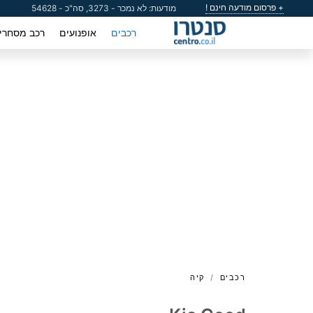
+ פרסום מודעה חינם !
מודעות: לא נמכר - 3273, סה"כ - 54628
רכבים
אופנועים
רכב מסחרי
רכבים
קיה