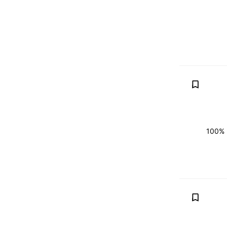
מיקוח, החלפה (טרייד אין) אפשרית, נקנה את רכבך במחירון (מכירון), בתמורה לחדש יותר. 100%