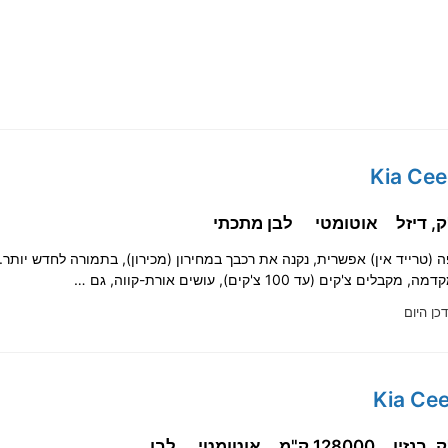
אוטומטי
לבן מתכתי
ים צ'קים (עד 100 צ'קים), עושים אורת-קווה, גם …
דכן היום
128000 ק"מ
אוטומטי
לבן