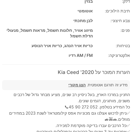
דלק:
בנזין
תיבת הילוכים:
אוטומטי
צבע חיצוני:
לבן מתכתי
פנים:
מיזוג אוויר, חלונות חשמל, מראות חשמל, מנעולי
הדלת חשמל
בטיחות:
כריות אויר הנהג, כריות אויר הנוסע
אלקטרוניקה:
AM / FM רדיו
הערות המוכר על 2020' Kia Ceed
מידע זה תורגם אוטומטית.
הצג מקורי
החניון במרכז הארץ, בעל ניסיון רב שנים, מציע מבחר גדול של רכבים
משנים, מותגים, דגמים שונים.
כל המידע בטלפון. 052 272 90 45📞
✅ניתן לרכוש אצלנו גם מכוניות אפס קילומטראז' לשנת 2023 במחירים
מוזלים.🚗🚕🚙
✅כל הרכבים עברו בדיקה מוקדמת למכירה.
✅אחריות עד 3 שנים על הרכיבים והמכלולים העיקריים.