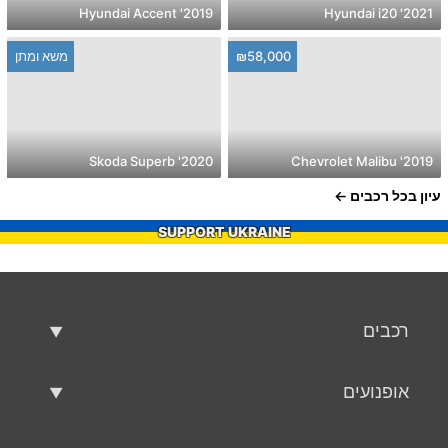
2019' Hyundai Accent
2021' Hyundai i20
₪58,000
משא ומתן
2020' Skoda Superb
2019' Chevrolet Malibu
עיון בכל רכבים
SUPPORT UKRAINE
רכבים
רכבים משומשים
אופנועים
רכב למכירה
אופנועים משומשים