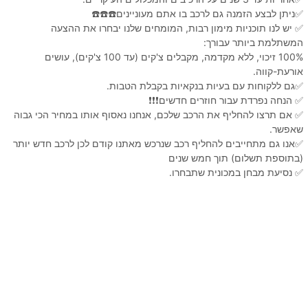
✅ניתן לבצע הזמנה גם לרכב בו אתם מעוניינים☎️☎️☎️
✅ יש לנו תוכניות מימון רבות, המומחים שלנו יבחרו את ההצעה
המשתלמת ביותר עבורך:
100% זיכוי, ללא מקדמה, מקבלים צ'קים (עד 100 צ'קים), עושים
אורעת-קווה.
✅גם ללקוחות עם בעיות בנקאיות בקבלת הטבות.
✅ הנחה נפרדת עבור חוזרים חדשים❗️❗️❗️
✅ אם תרצו להחליף את הרכב שלכם, אנחנו נאסוף אותו במחיר הכי גבוה
שאפשר.
✅אנו גם מתחייבים להחליף רכב שנרכש מאתנו קודם לכן לרכב חדש יותר
(בתוספת תשלום) תוך חמש שנים
✅ נסיעת מבחן במכונית שתבחרו.