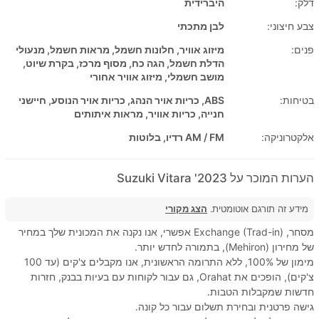
דלק:
היברידית
צבע חיצוני:
לבן מתכתי
פנים:
מיזוג אוויר, חלונות חשמל, מראות חשמל, מנעולי
הדלת חשמל, הגה כח, מסוף מרכז, בקרת שיוט,
מושב חשמלי, מיזוג אוויר אחורי
בטיחות:
ABS, כריות אויר הנהג, כריות אויר הנוסע, חיישני
חנייה, כריות אוויר, מראות איתותים
אלקטרוניקה:
AM / FM רדיו, בלוטות
הערות המוכר על 2023' Suzuki Vitara
מידע זה תורגם אוטומטית.
הצג מקורי
מסחר, Exchange (Trad-in) אפשרי, אנו נקנה את המכונית שלך במחיר
של מחירון (Mehiron), בתמורה לחדש יותר.
מימון של 100%, ללא התרומה הראשונית, אנו מקבלים צ'קים (עד 100
צ'קים), הופכים את Orahat, גם עבור לקוחות עם בעיות בבנק, חזרות
חדשות שמקבלות הטבות.
גישה פרטנית ובחירת תשלום עבור כל קונה.