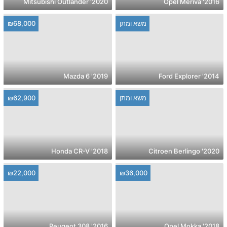
2020' Mitsubishi Outlander
2016' Opel Meriva
משא ומתן
₪68,000
2019' Mazda 6
2014' Ford Explorer
משא ומתן
₪62,900
2018' Honda CR-V
2020' Citroen Berlingo
₪22,000
₪36,000
2016' Peugeot 308
2018' Opel Mokka