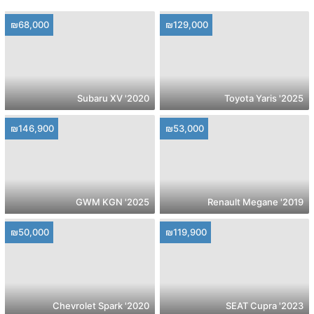
₪68,000
₪129,000
2020' Subaru XV
2025' Toyota Yaris
₪146,900
₪53,000
2025' GWM KGN
2019' Renault Megane
₪50,000
₪119,900
2020' Chevrolet Spark
2023' SEAT Cupra