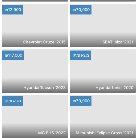
₪12,900
₪70,000
2015' Chevrolet Cruze
2021' SEAT Ibiza
משא ומתן
₪117,000
2023' Hyundai Tucson
2020' Hyundai Ioniq
₪79,900
משא ומתן
2022' MG EHS
2021' Mitsubishi Eclipse Cross