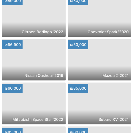
₪89,000
₪50,000
2022' Citroen Berlingo
2020' Chevrolet Spark
₪56,900
₪53,000
2019' Nissan Qashqai
2021' Mazda 2
₪60,000
₪85,000
2022' Mitsubishi Space Star
2021' Subaru XV
₪85,000
₪60,000