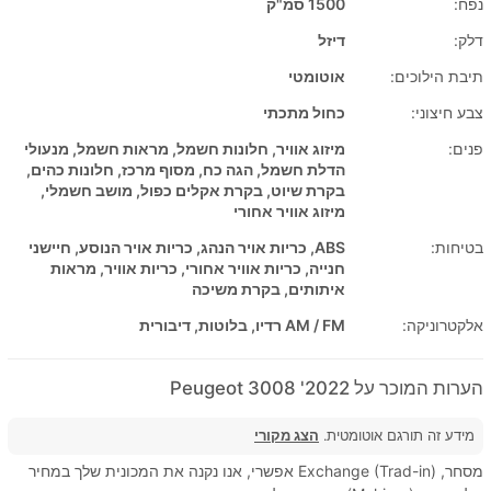
נפח:
1500 סמ"ק
דלק:
דיזל
תיבת הילוכים:
אוטומטי
צבע חיצוני:
כחול מתכתי
פנים:
מיזוג אוויר, חלונות חשמל, מראות חשמל, מנעולי
הדלת חשמל, הגה כח, מסוף מרכז, חלונות כהים,
בקרת שיוט, בקרת אקלים כפול, מושב חשמלי,
מיזוג אוויר אחורי
בטיחות:
ABS, כריות אויר הנהג, כריות אויר הנוסע, חיישני
חנייה, כריות אוויר אחורי, כריות אוויר, מראות
איתותים, בקרת משיכה
אלקטרוניקה:
AM / FM רדיו, בלוטות, דיבורית
הערות המוכר על 2022' Peugeot 3008
מידע זה תורגם אוטומטית.
הצג מקורי
מסחר, Exchange (Trad-in) אפשרי, אנו נקנה את המכונית שלך במחיר