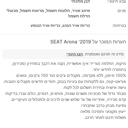
צבע חיצוני:
לבן מתכתי
פנים:
מיזוג אוויר, חלונות חשמל, מראות חשמל, מנעולי
הדלת חשמל
בטיחות:
כריות אויר הנהג, כריות אויר הנוסע
הערות המוכר על 2019' SEAT Arona
מידע זה תורגם אוטומטית.
הצג מקורי
מיקוח, החלפה (טרייד אין) אפשרית, נקנה את רכבך במחירון (מכירון),
בתמורה לחדש יותר.
100% מימון, ללא מקדמה, מקבלים צ'קים (עד 100 צ'קים), עושים
אוראט-קווה, גם ללקוחות עם בעיות בבנק, חוזרים חדשים מקבלים הטבות.
גישה אישית ובחירת תשלום לכל לקוח.
מבחר גדול של מכוניות משנים שונות, מותגים, דגמים, כולם עברו בדיקות
קדם מכירה, אחריות של עד שלוש שנים לרכיבים ולמכלולים העיקריים.
נסיעת מבחן ברכב שתבחרו
ייעוץ מקצועי ותמיכה מלאה
משלוח חינם לאתר הרכב.