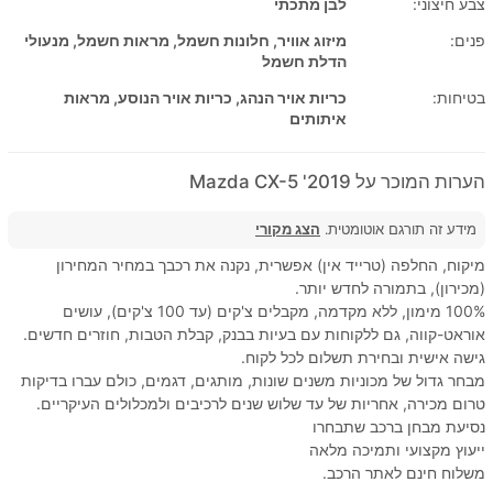
צבע חיצוני:
לבן מתכתי
פנים:
מיזוג אוויר, חלונות חשמל, מראות חשמל, מנעולי
הדלת חשמל
בטיחות:
כריות אויר הנהג, כריות אויר הנוסע, מראות
איתותים
הערות המוכר על 2019' Mazda CX-5
מידע זה תורגם אוטומטית.
הצג מקורי
מיקוח, החלפה (טרייד אין) אפשרית, נקנה את רכבך במחיר המחירון
(מכירון), בתמורה לחדש יותר.
100% מימון, ללא מקדמה, מקבלים צ'קים (עד 100 צ'קים), עושים
אוראט-קווה, גם ללקוחות עם בעיות בבנק, קבלת הטבות, חוזרים חדשים.
גישה אישית ובחירת תשלום לכל לקוח.
מבחר גדול של מכוניות משנים שונות, מותגים, דגמים, כולם עברו בדיקות
טרום מכירה, אחריות של עד שלוש שנים לרכיבים ולמכלולים העיקריים.
נסיעת מבחן ברכב שתבחרו
ייעוץ מקצועי ותמיכה מלאה
משלוח חינם לאתר הרכב.