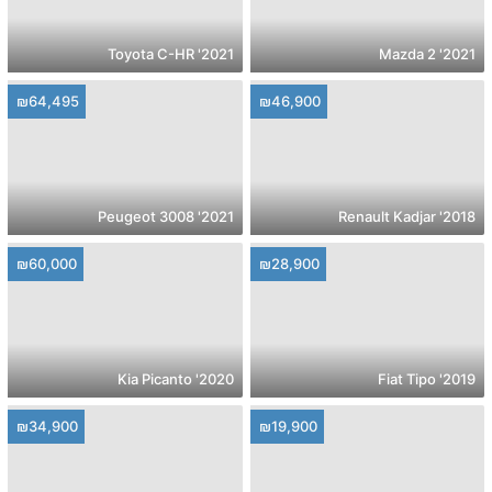
2021' Toyota C-HR
2021' Mazda 2
₪64,495
₪46,900
2021' Peugeot 3008
2018' Renault Kadjar
₪60,000
₪28,900
2020' Kia Picanto
2019' Fiat Tipo
₪34,900
₪19,900