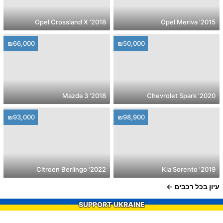
2018' Opel Crossland X
2015' Opel Meriva
₪66,000
₪50,000
2018' Mazda 3
2020' Chevrolet Spark
₪93,000
₪98,900
2022' Citroen Berlingo
2019' Kia Sorento
עיון בכל רכבים
SUPPORT UKRAINE