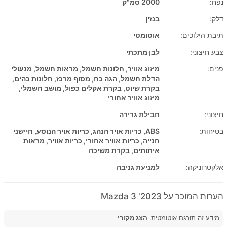
נפח:
2000 סמ"ק
דלק:
בנזין
תיבת הילוכים:
אוטומטי
צבע חיצוני:
לבן מתכתי
פנים:
מיזוג אוויר, חלונות חשמל, מראות חשמל, מנעולי
הדלת חשמל, הגה כח, מסוף מרכז, חלונות כהים,
בקרת שיוט, בקרת אקלים כפול, מושב חשמלי,
מיזוג אוויר אחורי
חיצוני:
חבילת גרירה
בטיחות:
ABS, כריות אויר הנהג, כריות אויר הנוסע, חיישני
חנייה, כריות אוויר אחורי, כריות אוויר, מראות
איתותים, בקרת משיכה
אלקטרוניקה:
למניעת גניבה
הערות המוכר על 2023' Mazda 3
מידע זה תורגם אוטומטית.
הצג מקורי