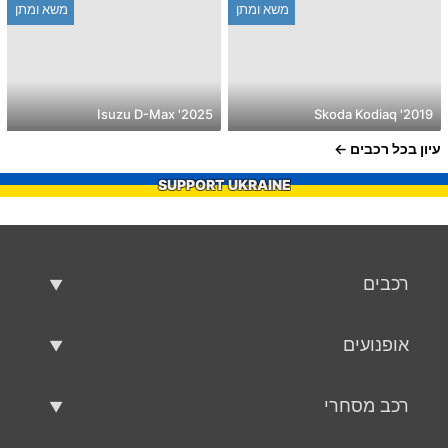
משא ומתן
משא ומתן
2025' Isuzu D-Max
2019' Skoda Kodiaq
עיון בכל רכבים
SUPPORT UKRAINE
רכבים
רכבים משומשים
אופנועים
רכב למכירה
אופנועים משומשים
רכב מסחרי
אופנוע למכירה
רכב מסחרי משומש