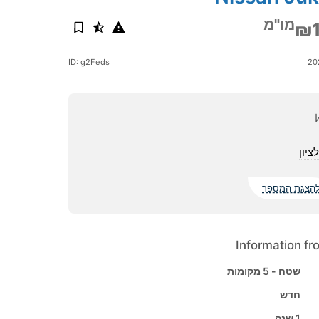
מו"מ
₪1
ID: g2Feds
ציון
הצגת המספר
Information f
שטח - 5 מקומות
חדש
1 שנה