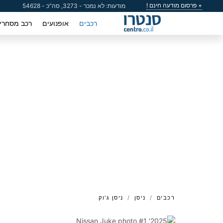
+ פרסום מודעה חינם !
מודעות: לא נמכר - 3273, סה"כ - 54628
רכבים
אופנועים
רכב מסחרי
רכבים
ניסן
ניסן ג'וק