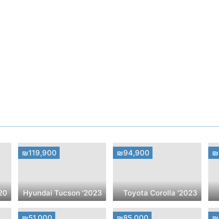
₪119,900
₪94,900
₪
2023' Hyundai Tucson
2023' Toyota Corolla
₪51,000
₪85,000
₪