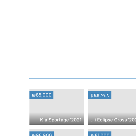
משא ומתן
₪85,000
2021' Kia Sportage
2020' Mitsubishi Eclipse Cross
₪98,900
₪81,000