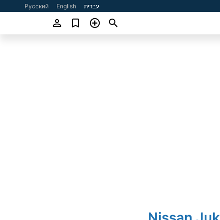
עברית
English
Русский