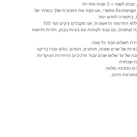
שנה + 3 שנות אחריות
מסחר, Exchange (Trad-in) אפשרי, אנו נקנה את המכונית שלך במחיר של
מימון של 100%, ללא התרומה הראשונית, אנו מקבלים צ'קים (עד 100
צ'קים), הופכים את Orahat, גם עבור לקוחות עם בעיות בבנק, חזרות חדשות
רת תשלום עבור כל קונה.
ניות של שנים שונות, מותגים, דגמים, כולם עברו בדיקה
בה של עד שלוש שנים עבור הרכיבים והיחידות העיקריות.
נית שבחרת
ים ותמיכה מלאה
טפורמת הרכב.