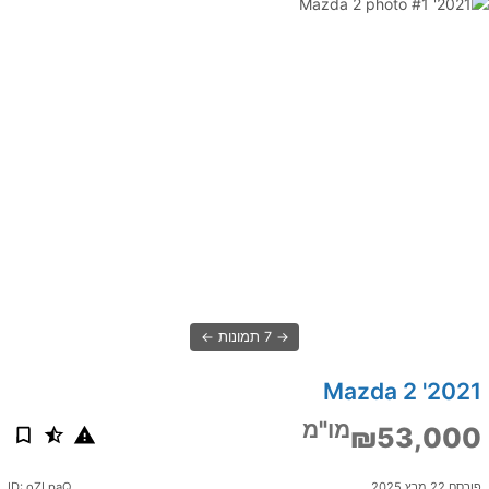
7 תמונות
2021' Mazda 2
מו"מ
₪53,000
פורסם 22 מרץ 2025
ID: oZLpaQ