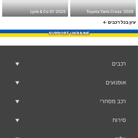
2025' Lynk & Co 01
2026' Toyota Yaris Cross
עיון בכל רכבים
SUPPORT UKRAINE
רכבים
רכבים משומשים
אופנועים
רכב למכירה
אופנועים משומשים
רכב מסחרי
אופנוע למכירה
רכב מסחרי משומש
סירות
רכב מסחרי למכירה
סירות משומשות