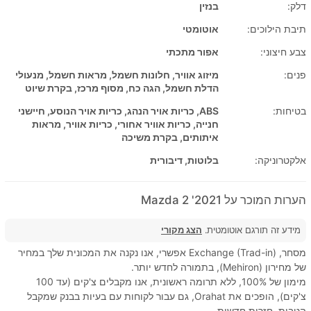
דלק:
בנזין
תיבת הילוכים:
אוטומטי
צבע חיצוני:
אפור מתכתי
פנים:
מיזוג אוויר, חלונות חשמל, מראות חשמל, מנעולי
הדלת חשמל, הגה כח, מסוף מרכז, בקרת שיוט
בטיחות:
ABS, כריות אויר הנהג, כריות אויר הנוסע, חיישני
חנייה, כריות אוויר אחורי, כריות אוויר, מראות
איתותים, בקרת משיכה
אלקטרוניקה:
בלוטות, דיבורית
הערות המוכר על 2021' Mazda 2
מידע זה תורגם אוטומטית.
הצג מקורי
מסחר, Exchange (Trad-in) אפשרי, אנו נקנה את המכונית שלך במחיר
של מחירון (Mehiron), בתמורה לחדש יותר.
מימון של 100%, ללא תרומה ראשונית, אנו מקבלים צ'קים (עד 100
צ'קים), הופכים את Orahat, גם עבור לקוחות עם בעיות בבנק שמקבל
הטבות, חזרות חדשות.