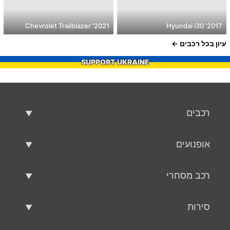
2021' Chevrolet Trailblazer
2017' Hyundai i30
עיון בכל רכבים
SUPPORT UKRAINE
רכבים
רכבים משומשים
אופנועים
רכב למכירה
אופנועים משומשים
רכב מסחרי
אופנוע למכירה
רכב מסחרי משומש
סירות
רכב מסחרי למכירה
סירות משומשות