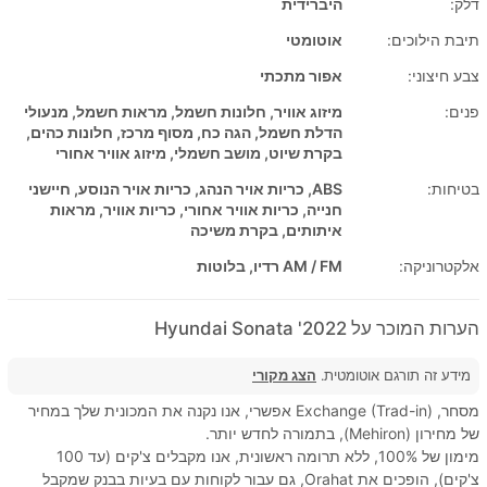
דלק:
היברידית
תיבת הילוכים:
אוטומטי
צבע חיצוני:
אפור מתכתי
פנים:
מיזוג אוויר, חלונות חשמל, מראות חשמל, מנעולי
הדלת חשמל, הגה כח, מסוף מרכז, חלונות כהים,
בקרת שיוט, מושב חשמלי, מיזוג אוויר אחורי
בטיחות:
ABS, כריות אויר הנהג, כריות אויר הנוסע, חיישני
חנייה, כריות אוויר אחורי, כריות אוויר, מראות
איתותים, בקרת משיכה
אלקטרוניקה:
AM / FM רדיו, בלוטות
הערות המוכר על 2022' Hyundai Sonata
מידע זה תורגם אוטומטית.
הצג מקורי
מסחר, Exchange (Trad-in) אפשרי, אנו נקנה את המכונית שלך במחיר
של מחירון (Mehiron), בתמורה לחדש יותר.
מימון של 100%, ללא תרומה ראשונית, אנו מקבלים צ'קים (עד 100
צ'קים), הופכים את Orahat, גם עבור לקוחות עם בעיות בבנק שמקבל