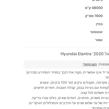
48000 ק"מ
1600 סמ"ק
בנזין
אוטומטי
אפור
Hyunda
וטומטית.
הצג מקורי
ייד אין) אפשרית, נקנה את רכבך במחיר המחירון (מכירון)
ר.
100% מימון, ללא מקדמה, מקבלים צ'קים (עד 100 צ'קים), עושים
קוחות עם בעיות בבנק, קבלת הטבות, חוזרים חדשים.
ת תשלום לכל קונה.
ניות משנים, מותגים, דגמים שונים, כולם עברו בדיקה
ות של עד שלוש שנים על הרכיבים והמכלולים העיקריים.
נית שתבחר