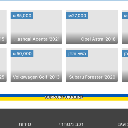
₪85,000
₪27,000
₪
ndai i25
2021' Nissan Qashqai Acenta
2018' Opel Astra
ן
משא ומתן
₪50,000
 & Co 01
2013' Volkswagen Golf
2020' Subaru Forester
SUPPORT UKRAINE
ועים
רכב מסחרי
סירות