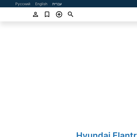
עברית
English
Русский