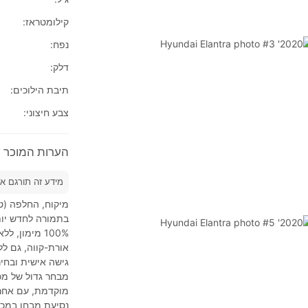
קילומטראז:
נפח:
דלק:
תיבת הילוכים:
צבע חיצוני:
הערות המוכר על 2020' i Elantra
מידע זה תורגם א
מיקוח, החלפה (טר
בתמורה לחדש יות
אורת-קווה, גם לל
גישה אישית ובחיר
מבחר גדול של מכו
מוקדמת, עם אחרי
נסיעת מבחן במכו