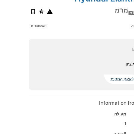
מו"מ
₪
ID: 3ubVA6
ציון
הצגת המספר
Information f
מעולה
1
6 שנים