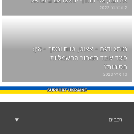
אירופה, גלי ההדף יורגשו גם בישראל
2 נובמבר 2022
מותג ודגם - אאוט, טווח ומסך - אין:
כיצד עובד תמחור החשמליות
הסיניות?
13 מרץ 2023
SUPPORT UKRAINE
רכבים
רכבים משומשים