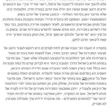
אלא להפוך את ההנחה ל"הטבה על טיפול, רישוי וטרייד אין"- גם היבואנים
יודעים היטב שאם עכשיו הם יוזילו את הרכב בצורה חדה, הלקוחות יבינו
שלא מדובר כאן בסיפור הצלחה - וכמובן שהערך של הרכב בשוק
המשומשות ייפגע. האפקט לא בהכרח מיידי: הנחות והטבות באות והולכות.
אבל מותג שבחודשים הראשונים, לאחר השקעה אדירה בפרסום, כבר נגזר
עליו דשדוש במכירות, הוא מותג שעשוי לדשדש במכירות שנים. ובשוק בו
כל סיני הוא "פרימיום" ולכולם יש מסך גדול, את הנזק בטווח הארוך יהיה
קשה ליבואני הרכב לתקן.
בנקודה זו העצה הכי טובה שניתן לתת לצרכנים היא דווקא לעבור היטב על
מבצעי המכירות של יבואני הרכב הסיני, אבל לעשות זאת בעיניים מאוד
ביקורתיות ולא תוך התלהבות מ"המבצע המעולה שלא ישוב". אם מדובר
במותג חדש בישראל הדרך הטובה ביותר היא לבדוק קודם כל כמה מכוניות
הוא בכלל מכר בארץ השנה לאור העובדה שעם חדירת המותג היבואן
השקיע הון בפרסום ושיווק שהיה אמור להצליח. הנתונים האלה נמצאים
אצל כל יבואן
רכב
וגם באתר של איגוד יבואני הרכב הישראלי. אם מדובר
במאות ספורות של מכוניות, שחלק מהן מן הסתם גם נמכר לציי ההדגמה
של היבואן ולעובדיו, ייתכן שמבצעי המכירות מעידים על חדירה לקויה של
מותג לישראל. ואם זה המקרה, ייתכן שמדובר במותג שדינו להיות תמיד
"כינור שני" למותגים המובילים - מה שיבטיח ירידת ערך מוגדלת ומוניטין
לא מבריק.