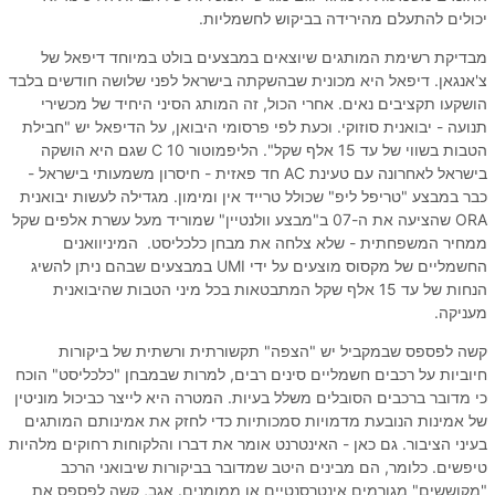
יכולים להתעלם מהירידה בביקוש לחשמליות.
מבדיקת רשימת המותגים שיוצאים במבצעים בולט במיוחד דיפאל של
צ'אנגאן. דיפאל היא מכונית שבהשקתה בישראל לפני שלושה חודשים בלבד
הושקעו תקציבים נאים. אחרי הכול, זה המותג הסיני היחיד של מכשירי
תנועה - יבואנית סוזוקי. וכעת לפי פרסומי היבואן, על הדיפאל יש "חבילת
הטבות בשווי של עד 15 אלף שקל". הליפמוטור 10 C שגם היא הושקה
בישראל לאחרונה עם טעינת AC חד פאזית - חיסרון משמעותי בישראל -
כבר במבצע "טריפל ליפ" שכולל טרייד אין ומימון. מגדילה לעשות יבואנית
ORA שהציעה את ה-07 ב"מבצע וולנטיין" שמוריד מעל עשרת אלפים שקל
ממחיר המשפחתית - שלא צלחה את מבחן כלכליסט. המיניוואנים
החשמליים של מקסוס מוצעים על ידי UMI במבצעים שבהם ניתן להשיג
הנחות של עד 15 אלף שקל המתבטאות בכל מיני הטבות שהיבואנית
מעניקה.
קשה לפספס שבמקביל יש "הצפה" תקשורתית ורשתית של ביקורות
חיוביות על רכבים חשמליים סינים רבים, למרות שבמבחן "כלכליסט" הוכח
כי מדובר ברכבים הסובלים משלל בעיות. המטרה היא לייצר כביכול מוניטין
של אמינות הנובעת מדמויות סמכותיות כדי לחזק את אמינותם המותגים
בעיני הציבור. גם כאן - האינטרנט אומר את דברו והלקוחות רחוקים מלהיות
טיפשים. כלומר, הם מבינים היטב שמדובר בביקורות שיבואני הרכב
"מקוששים" מגורמים אינטרסנטיים או ממומנים. אגב, קשה לפספס את