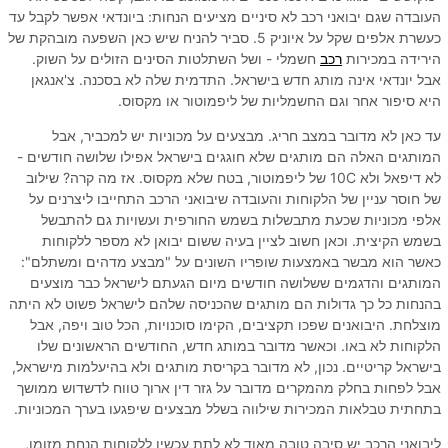
העובדה שגם יבואני רכב לא סיניים מציעים הנחות: ביונדאי אפשר לקבל עד
כעשרת אלפים שקל על איוניק 5. סביר להניח שיש כאן השפעה מובהקת של
הירידה במכירות
רכב
חשמלי - ושל השתלטות הסינים הזולים על השוק.
אבל יונדאי אינה מותג חדש בישראל. התדמית שלה לא בסכנה. צ'אנגאן
היא סיפור אחר וגם החשמליות של ליפמוטור או מקסוס.
עד כאן לא מדובר במצב חריג. מבצעים על מכוניות יש למכביר, אבל
המותגים האלה הם מותגים שלא חוגגים בישראל אפילו שלושה חודשים -
לא דיפאל ולא 10C של ליפמוטור, בטח שלא מקסוס. אז מה קרה? שילוב
של חוסר עניין של הלקוחות והעובדה שיבואני הרכב התחייבו ליצרנים על
אלפי מכוניות שכעת מתבשלות בשמש החורפית ועשויות גם להתבשל
בשמש הקיצית. וכאן חשוב לציין בעיה ששום יבואן לא מספר ללקוחות
כאשר הוא מבשר באמצעות שופריו השונים על "מבצע מדהים ומשתלם":
המותגים והדגמים ששלושה חודשים מיום הגעתם לישראל כבר מוצעים
בהנחות כל כך גדולות הם מותגים שהכניסה שלהם לישראל פשוט לא היתה
מוצלחת. היבואנים שפכו תקציבים, הקימו סוכנויות, הכל טוב ויפה, אבל
הלקוחות לא באו. וכאשר מדובר במותג חדש, החודשים הראשונים שלו
בישראל קריטיים. נכון, לא מדובר בקריסת מותגים ולא בהיעלמות מישראל,
אבל לפחות בחלק מהמקרים מדובר על גזר דין ארוך טווח לדשדוש ממושך
בתחתית טבלאות המכירות שילווה בשלל מבצעים שיפגעו בערך המכוניות.
ליבואני הרכב יש סיבה טובה מאוד לא לתת עכשיו ללקוחות הנחת מזומן,