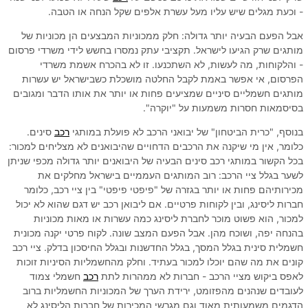
- וכעת מגלים שיש עליו מעל עשרת אלפים שקל הנחה או הטבה.
אבל הפעם הבעיה יותר גדולה: חלק ממכוניות המבצעים הן מכוניות של
מותגים שרק הגיעו לישראל. תקציבי עתק נמסרו בחשש לידי משרדי פרסום
- והלקוחות, מה לעשות, לא השתכנעו. זו לא בהכרח אשמת משרדי
הפרסום, אי אפשר באמת לקבל החלטה מושכלת כשבישראל יש עשרות
מותגים חשמליים סיניים שמציעים פחות או יותר את אותו הדבר ומגובים
בסיסמאות חסרות משמעות על "יוקרה".
בנוסף, "כרית הביטחון" של יבואני הרכב לא פועלת במותגי
רכב
סינים.
כלומר, אין מי שיקנה את הרכבים הדחויים שהיבואנים לא מצליחים למכור:
בכל הקשור במותגי רכב סינים הבעיה של היבואנים יותר גדולה מכפי שניתן
לשער בגלל ציי הרכב: רוב המותגים העממיים בישראל מחלקים את
מכירותיהם פחות או יותר בגזרה של "פיפטי פיפטי" בין ציי רכב, כלומר
חברות ליסינג, ובין לקוחות פרטיים. אם ליבואן רכב יש דגם שהוא לא יכול
למכור, הוא פשוט מוכר לחברת ליסינג כמה עשרות או מאות מכוניות
בהנחה יפה, ושוכח מהן. אבל הפעם המצב שונה. לקוח פרטי יקנה מכונית
חשמלית סינית בגלל המסך, בגלל החדשנות ובגלל החיסכון בדלק. ציי רכב
קונים את מה שהם יוכלו למכור בעתיד. וחלק מהחשמליות הסיניות זוכות
לאפס ביקוש מציי הרכב - חברות לא ממהרות לתת
רכב
חשמלי צמוד
לעובדים שנהנים מהפזומט, ירידת הערך של המכוניות החשמליות ברוב
הדגמים משמעותית מאוד וגם מגרשי המכירות של חברות הליסינג לא