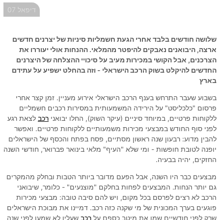
דיפאל 07
שלושה חודשים בלבד אחרי הגעת חשמליות סיניות של יצרנים חדשים
ארצה, היבואנים נאבקים להיפטר מהמלאי. ההנחות אולי יעוררו את
הצרכנים, אבל הקושי במכירות מעיב על סיכויי ההצלחה של היצרנים
החדשים להיקלט בשוק הרכב הישראלי - וזה בהחלט ישפיע על עתידם
בארץ
בשבוע שעבר התרחש בענף הרכב הישראלי אירוע מעניין. זמן קצר אחרי
פרסום "כלכליסט" על הירידה המשמעותית במסירות רכבים חשמליים
ללקוחות פרטיים, במיוחד סיניים (עיקר השוק), החלו יבואני
רכב
לצאת רגע
לפני סוף החודש במבצעי מכירות משמעותיים ללקוחות פרטיים. ואפשר
להבין מדוע: רבעון שנה ראשון מסתיים, פסח בפתח והכסף של הישראלים
יופנה לטובת חופשות - ומי שלא "העיף" מלאי בינואר פברואר, חודשי השנה
החזקים, יהיה בבעיה.
מבצעים כבר היו השנה, אבל הפעם מדובר ביותר הטבות ובחלק מהמקרים
גם יותר הנחות. המבצעים לפחות בחלקם "מוצנעים" - כלומר, שיבואני
הרכב לא רצים לפרסם בכל מקום, ויש להם סיבה טובה: מבצעי מכירות
פוגעים בערך המכונית של מי שקנה כזה רכב. דמיינו את מבוכת הישראלים
שרק לפני חודשיים שמו את מיטב כספם על
רכב
שעליו לא שמעו לפני שנה