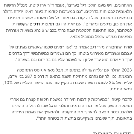
האחרונים, ויש מעט הולכי רגל בערים", אומר ד"ר ארז קיטה, מנכ"ל הרשות
הלאומית לבטיחות בדרכים. "גם במערכות קודמות בעזה ראינו ירידה גדולה
בנפגעים בתאונות, אבל זה קורה גם אחרי גל של תאונות. אנשים מבינים
את הסיכון, נרגעים ונזהרים". עם זאת היו גם
תאונות דרכים
שקשורות
למלחמה, כמו התאונה הקטלנית שבה נהרג בכביש 6 נהג משאית אזרחית
מפגיעת נגמ"ש שנפל ממוביל צבאי.
שרת התחבורה מירי רגב אמרה כי "אנו רואים שכמו שאנשים מגינים על
עצמם ונשמרים מאירועי ביטחון כך הם נשמרים כמשתמשי דרך בדרכים.
ערך חיי אדם הוא ערך עליון ויש לשמור עליו גם בחירום וגם בשגרה".
2023 החלה עם עלייה גדולה בתאונות, אבל מאז אוגוסט התהפכה
המגמה. נכון להיום נהרגו מתחילת השנה בתאונות דרכים 287 בני אדם,
עלייה של 3% לעומת השנה שעברה. בקיץ עוד עמד שיעור העלייה של 10%,
ומאז התמתן.
לדברי קיטה, "במערכות קודמות הירידה נמשכה תקופה קצרה גם אחרי
הפסקת האש, אבל עד מהרה נהגים והולכי הרגל שבו להרגלים הישנים
שלהם. ננסה הפעם להאריך את התקופה, ולהמשיך את מגמת הירידה
בתאונות, תוך שאנחנו משקיעים בתשתית בטוחה יותר".