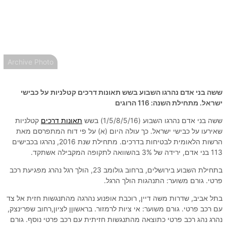
Archive Photo
ששה בני אדם נהרגו השבוע בשש תאונות דרכים קטלניות על כבישי
ישראל. מתחילת השנה: 116 הרוגים
ששה בני אדם נהרגו השבוע (1/5/8/5/16) בשש
תאונות דרכים
קטלניות
שאירעו על כבישי ישראל. כך עולה היום (א) על פי דוח המתפרסם מאת
הרשות הלאומית לבטיחות בדרכים. מתחילת שנת 2016, נהרגו בכבישים
113 בני אדם, ירידה של 3% בהשוואה לתקופה המקבילה אשתקד.
בתחילת השבוע בירושלים, ברחוב גולומב 23, הולך רגל נהרג מפגיעת רכב
פרטי. גורם משוער: התנהגות הולך הרגל.
בתל אביב, שדרות משה דיין, רוכבת אופנוע נהרגה מהתנגשות חזית אל צד
עם רכב פרטי. גורם משוער: אי ציות לרמזור. בראשוןן לציון,רחוב שפרינצק,
נהרג נהג רכב פרטי כתוצאה מהתנגשות חזיתית עם רכב פרטי נוסף. גורם