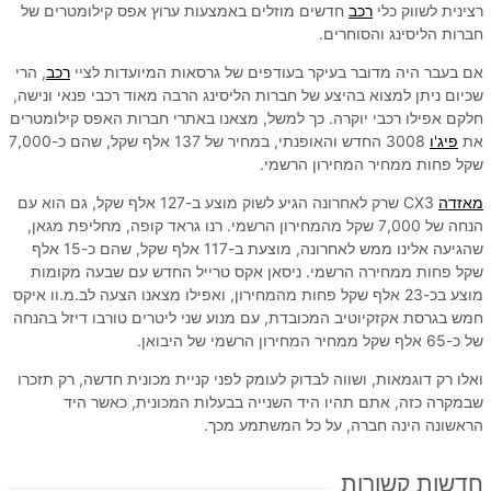
רצינית לשווק כלי
רכב
חדשים מוזלים באמצעות ערוץ אפס קילומטרים של
חברות הליסינג והסוחרים.
אם בעבר היה מדובר בעיקר בעודפים של גרסאות המיועדות לציי
רכב
, הרי
שכיום ניתן למצוא בהיצע של חברות הליסינג הרבה מאוד רכבי פנאי ונישה,
חלקם אפילו רכבי יוקרה. כך למשל, מצאנו באתרי חברות האפס קילומטרים
את
פיג'ו
3008 החדש והאופנתי, במחיר של 137 אלף שקל, שהם כ-7,000
שקל פחות ממחיר המחירון הרשמי.
מאזדה
CX3 שרק לאחרונה הגיע לשוק מוצע ב-127 אלף שקל, גם הוא עם
הנחה של 7,000 שקל מהמחירון הרשמי. רנו גראד קופה, מחליפת מגאן,
שהגיעה אלינו ממש לאחרונה, מוצעת ב-117 אלף שקל, שהם כ-15 אלף
שקל פחות ממחירה הרשמי. ניסאן אקס טרייל החדש עם שבעה מקומות
מוצע בכ-23 אלף שקל פחות מהמחירון, ואפילו מצאנו הצעה לב.מ.וו איקס
חמש בגרסת אקזקיוטיב המכובדת, עם מנוע שני ליטרים טורבו דיזל בהנחה
של כ-65 אלף שקל ממחיר המחירון הרשמי של היבואן.
ואלו רק דוגמאות, ושווה לבדוק לעומק לפני קניית מכונית חדשה, רק תזכרו
שבמקרה כזה, אתם תהיו היד השנייה בבעלות המכונית, כאשר היד
הראשונה הינה חברה, על כל המשתמע מכך.
חדשות קשורות