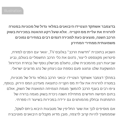
Illustration
בדצמבר אשתקד הצטיידו היבואנים במלאי גדול של מכוניות במטרה
להרוויח את עליית מס הקנייה . אלא שעל רקע ההאטה במכירות בשוק
הרכב השנה, מוצעים כעת למכירה דגמים רבים במחירים נמוכים
משמעותית ממחירי המחירון
השבוע בתוכנית "חדשות הרכב" בגלובס TV, יגואר עם הפנים למזרח,
סיטרואן מקונספט לייצור, נדגום את כלי הרכב החשמליים בעולם, נביע
שביעות רצון מהמכונית שלנו, נתעלם מכישלון נוסף של נבחרת הכדורגל
המושקעת שלנו ונחגוג פעם נוספת עם ניצחון של נהג מרוצים ישראלי.
במהלך דצמבר אשתקד הצטיידו יבואני הרכב במלאי גדול של מכוניות,
במטרה להרוויח את עליית מס הקנייה כתוצאה מעדכון המס הירוק. בנוסף,
ציפו רבים בענף הרכב להמשך מגמת הצמיחה המואצת של השוק, אולם
בתום חמישה חודשים מתחילת השנה ניכרת בשוק מגמה ברורה של
התמתנות ובחלק מהמותגים גם ירידה במכירות בשיעור דו ספרתי.
אם מוסיפים לכך את שער החליפין של מטבעות היבוא ביחס לשקל,
שמממשיך להיות קרוב לרצפה, מובן מדוע מקבלים היבואנים מוטיבציה