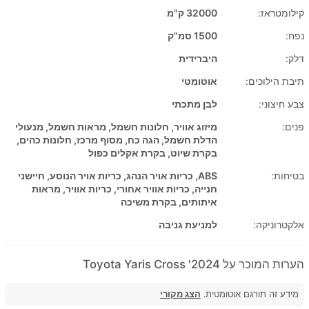
קילומטראז:
32000 ק"מ
נפח:
1500 סמ"ק
דלק:
היברידית
תיבת הילוכים:
אוטומטי
צבע חיצוני:
לבן מתכתי
פנים:
מיזוג אוויר, חלונות חשמל, מראות חשמל, מנעולי
הדלת חשמל, הגה כח, מסוף מרכז, חלונות כהים,
בקרת שיוט, בקרת אקלים כפול
בטיחות:
ABS, כריות אויר הנהג, כריות אויר הנוסע, חיישני
חנייה, כריות אוויר אחורי, כריות אוויר, מראות
איתותים, בקרת משיכה
אלקטרוניקה:
למניעת גניבה
הערות המוכר על 2024' Toyota Yaris Cross
מידע זה תורגם אוטומטית.
הצג מקורי