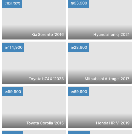
₪93,900
משא ומתן
2016' Kia Sorento
2021' Hyundai Ioniq
₪114,900
₪28,900
2023' Toyota bZ4X
2017' Mitsubishi Attrage
₪59,900
₪69,900
2015' Toyota Corolla
2019' Honda HR-V