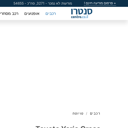
+ פרסום מודעה חינם !
מודעות: לא נמכר - 3271, סה"כ - 54655
רכבים
אופנועים
רכב מסחרי
רכבים
טויוטה