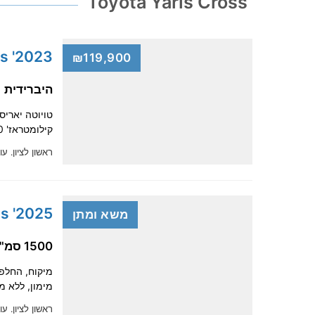
Toyota Yaris Cross
2023' Toyota Yaris Cross
₪119,900
היברידית
קילומטראז' 55,000 ק"מ, בעל 1, רכב פרטי, אבזור ECO. מכונית קומפקטית, …
ראשון לציון.
עו
2025' Toyota Yaris Cross
משא ומתן
1500 סמ"ק, היברידית
מימון, ללא מקדמה, מקבל
ראשון לציון.
עודכ