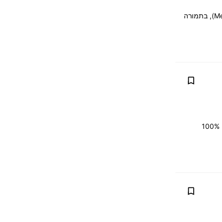
מסחר, Exchange (Trad-in) אפשרי, אנו נקנה את המכונית שלך במחיר של מחירון (Mehiron), בתמורה
מיקוח, החלפה (טרייד אין) אפשרית, נקנה את רכבך במחירון (מכירון), בתמורה לחדש יותר. 100%