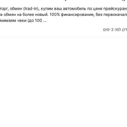
орг, обмен (trad-in), купим ваш автомобиль по цене прейскуран
 в обмен на более новый. 100% финансирование, без первоначал
инимаем чеки (до 100 …
ן לפני 3 ימים