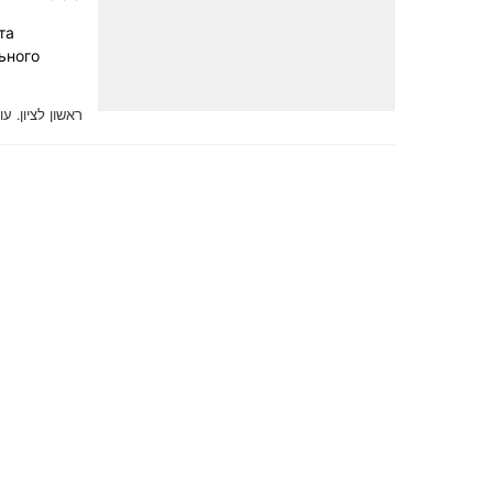
та
ьного
ראשון לציון.
עודכ