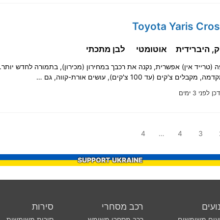
אוטומטי
לבן מתכתי
ים צ'קים (עד 100 צ'קים), עושים אורת-קווה, גם …
ן לפני 3 ימים
4
…
4
3
SUPPORT UKRAINE
ועים
רכב מסחרי
סירות
עים משומשים
רכב מסחרי משומש
סירות משומשות