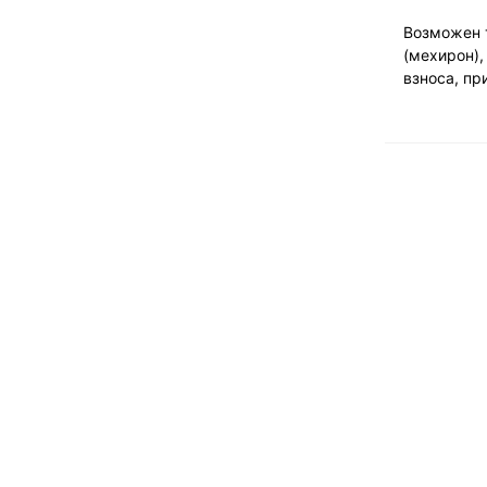
Возможен т
(мехирон),
взноса, пр