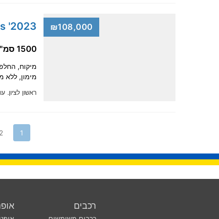
2023' Toyota Yaris Cross
₪108,000
1500 סמ"ק, היברידית
מימון, ללא מקדמה, מקבל
ראשון לציון.
עודכ
2
1
רכבים
אופנ
רכבים משומשים
אופנו