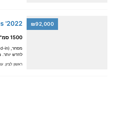
2022' Toyota Yaris Cross
₪92,000
1500 סמ"ק, היברידית
לחדש יותר. מימון של 100%, ללא תרומה ר
ראשון לציון.
עודכ