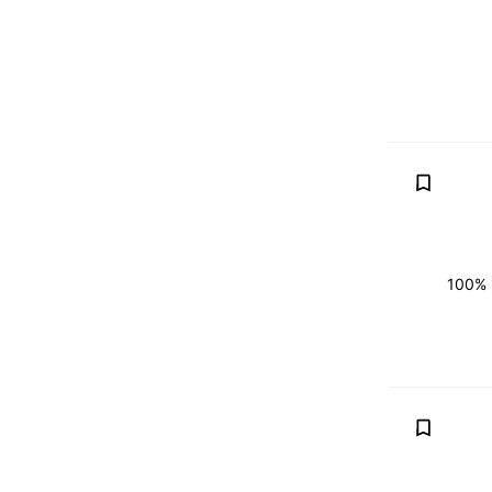
מיקוח, החלפה (טרייד אין) אפשרית, נקנה את רכבך במחירון (מכירון), בתמורה לחדש יותר. 100%