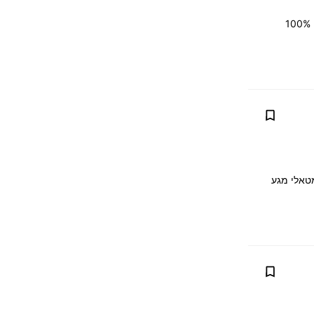
מיקוח, החלפה (טרייד אין) אפשרית, נקנה את רכבך במחירון (מכירון), בתמורה לחדש יותר. 100%
וטומטי 47,000 ק"מ יד 1 צבע כסוף מטאלי מגע