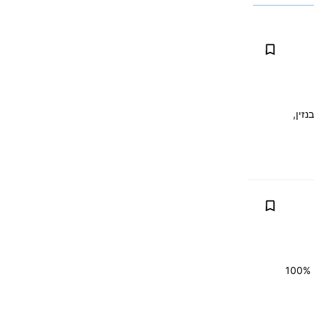
ס Cross Hybrid ECO 2023 הוא קרוסאובר היברידי חסכוני. מנוע היברידי 1.5 בנזין,
מיקוח, החלפה (טרייד אין) אפשרית, נקנה את רכבך במחירון (מכירון), בתמורה לחדש יותר. 100%