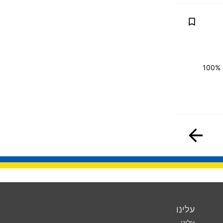
מיקוח, החלפה (טרייד אין) אפשרית, נקנה את רכבך במחירון (מכירון), בתמורה לחדש יותר. 100%
עלינו
עלינו