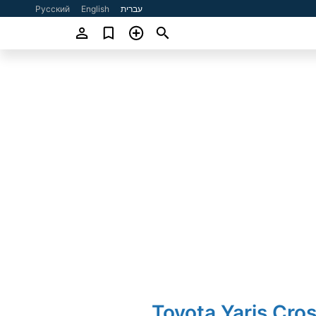
עברית
English
Русский