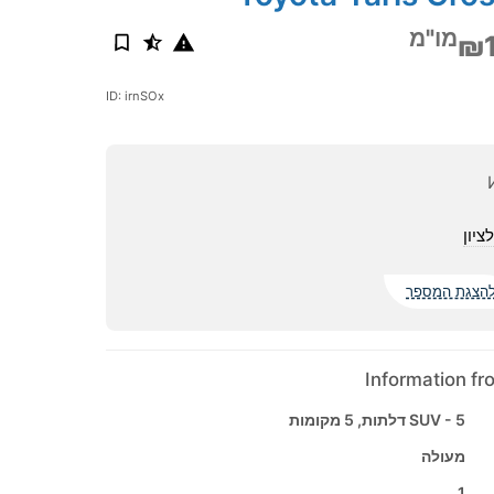
מו"מ
₪
ID: irnSOx
ציון
הצגת המספר
Information f
SUV - 5 דלתות, 5 מקומות
מעולה
1