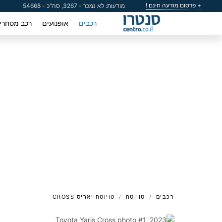
+ פרסום מודעה חינם !
מודעות: לא נמכר - 3267, סה"כ - 54668
רכבים
אופנועים
רכב מסחרי
רכבים
טויוטה
טויוטה יאריס CROSS