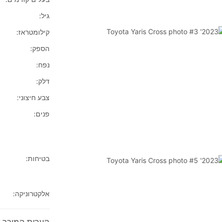
גיל:
קילומטראז:
הספק:
נפח:
דלק:
צבע חיצוני:
פנים:
בטיחות:
אלקטרוניקה:
הערות המוכר על 2023'  Yaris Cross