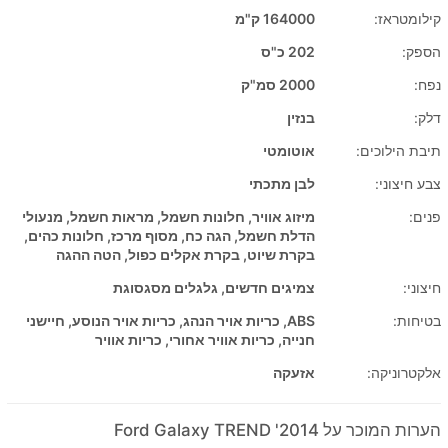
קילומטראז:
164000 ק"מ
הספק:
202 כ"ס
נפח:
2000 סמ"ק
דלק:
בנזין
תיבת הילוכים:
אוטומטי
צבע חיצוני:
לבן מתכתי
פנים:
מיזוג אוויר, חלונות חשמל, מראות חשמל, מנעולי
הדלת חשמל, הגה כח, מסוף מרכז, חלונות כהים,
בקרת שיוט, בקרת אקלים כפול, הטה ההגה
חיצוני:
צמיגים חדשים, גלגלים מסגסוגת
בטיחות:
ABS, כריות אויר הנהג, כריות אויר הנוסע, חיישני
חנייה, כריות אוויר אחורי, כריות אוויר
אלקטרוניקה:
אזעקה
הערות המוכר על 2014' Ford Galaxy TREND