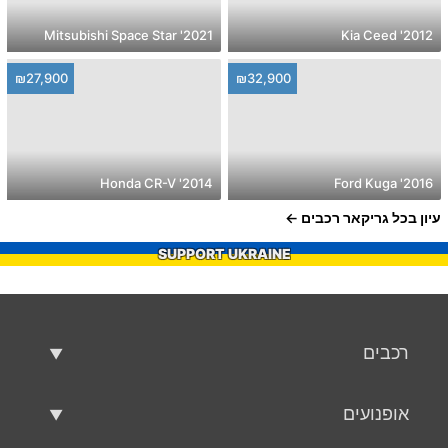
2021' Mitsubishi Space Star
2012' Kia Ceed
₪27,900
₪32,900
2014' Honda CR-V
2016' Ford Kuga
עיון בכל גריקאר רכבים
SUPPORT UKRAINE
רכבים
רכבים משומשים
אופנועים
רכב למכירה