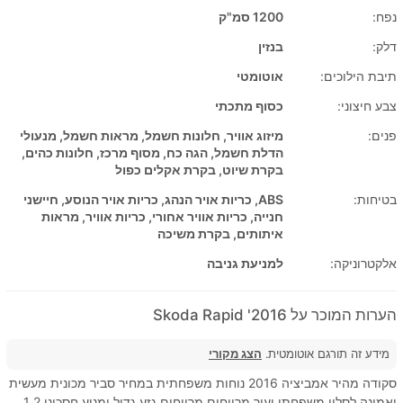
נפח:
1200 סמ"ק
דלק:
בנזין
תיבת הילוכים:
אוטומטי
צבע חיצוני:
כסוף מתכתי
פנים:
מיזוג אוויר, חלונות חשמל, מראות חשמל, מנעולי
הדלת חשמל, הגה כח, מסוף מרכז, חלונות כהים,
בקרת שיוט, בקרת אקלים כפול
בטיחות:
ABS, כריות אויר הנהג, כריות אויר הנוסע, חיישני
חנייה, כריות אוויר אחורי, כריות אוויר, מראות
איתותים, בקרת משיכה
אלקטרוניקה:
למניעת גניבה
הערות המוכר על 2016' Skoda Rapid
מידע זה תורגם אוטומטית.
הצג מקורי
סקודה מהיר אמביציה 2016 נוחות משפחתית במחיר סביר מכונית מעשית
ואמינה לסלון משפחתי ועיר מרווחים מרווחים גזע גדול ומנוע חסכוני 1.2