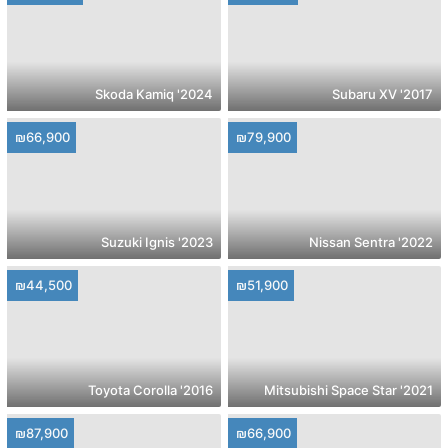
2024' Skoda Kamiq
2017' Subaru XV
₪66,900
₪79,900
2023' Suzuki Ignis
2022' Nissan Sentra
₪44,500
₪51,900
2016' Toyota Corolla
2021' Mitsubishi Space Star
₪87,900
₪66,900