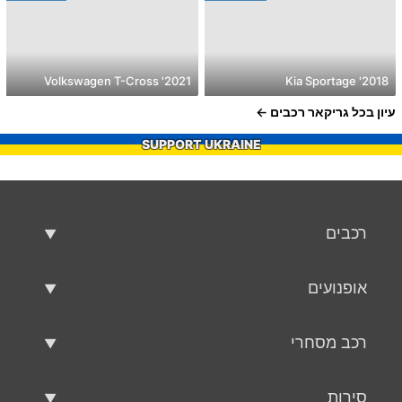
2021' Volkswagen T-Cross
2018' Kia Sportage
עיון בכל גריקאר רכבים
SUPPORT UKRAINE
רכבים
רכבים משומשים
אופנועים
רכב למכירה
אופנועים משומשים
רכב מסחרי
אופנוע למכירה
רכב מסחרי משומש
סירות