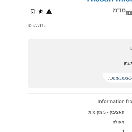
מו"מ
₪
ID: uVvTEq
ציון
הצגת המספר
Information f
האציבק - 5 מקומות
מעולה
1