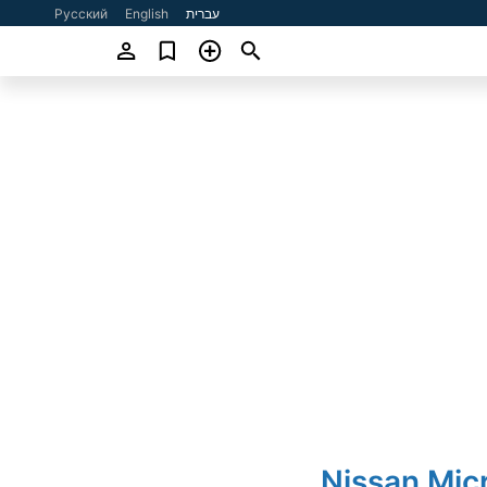
עברית
English
Русский