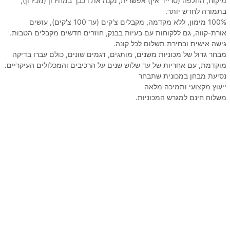
מיקוח, החלפה (טרייד אין) אפשרית, נקנה את רכבך במחירון (מכירון),
בתמורה לחדש יותר.
100% מימון, ללא מקדמה, מקבלים צ'קים (עד 100 צ'קים), עושים
אורת-קווה, גם ללקוחות עם בעיות בבנק, חוזרים חדשים מקבלים הטבות.
גישה אישית ובחירת תשלום לכל קונה.
מבחר גדול של מכוניות משנים, מותגים, דגמים שונים, כולם עברו בדיקה
מוקדמת, עם אחריות של עד שלוש שנים על הרכיבים והמכלולים העיקריים.
נסיעת מבחן במכונית שתבחר
ייעוץ מקצועי ותמיכה מלאה
משלוח חינם למגרש המכוניות.