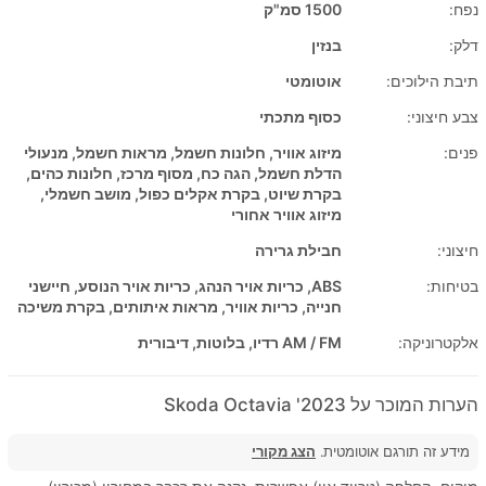
נפח:
1500 סמ"ק
דלק:
בנזין
תיבת הילוכים:
אוטומטי
צבע חיצוני:
כסוף מתכתי
פנים:
מיזוג אוויר, חלונות חשמל, מראות חשמל, מנעולי
הדלת חשמל, הגה כח, מסוף מרכז, חלונות כהים,
בקרת שיוט, בקרת אקלים כפול, מושב חשמלי,
מיזוג אוויר אחורי
חיצוני:
חבילת גרירה
בטיחות:
ABS, כריות אויר הנהג, כריות אויר הנוסע, חיישני
חנייה, כריות אוויר, מראות איתותים, בקרת משיכה
אלקטרוניקה:
AM / FM רדיו, בלוטות, דיבורית
הערות המוכר על 2023' Skoda Octavia
מידע זה תורגם אוטומטית.
הצג מקורי