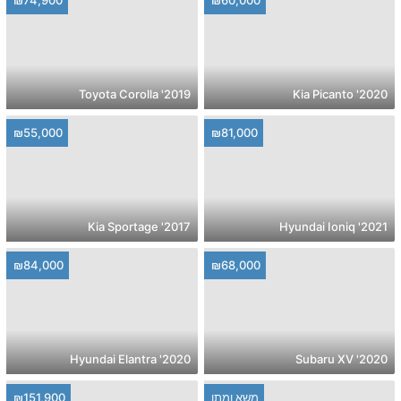
2019' Toyota Corolla
2020' Kia Picanto
₪55,000
₪81,000
2017' Kia Sportage
2021' Hyundai Ioniq
₪84,000
₪68,000
2020' Hyundai Elantra
2020' Subaru XV
משא ומתן
₪151,900