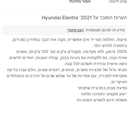
צבע חיצוני:
אפור מתכתי
הערות המוכר על 2021' Hyundai Elantra
מידע זה תורגם אוטומטית.
הצג מקורי
מיקוח, החלפה (טרייד אין) אפשרית, נקנה את רכבך במחירון (מכירון),
בתמורה לחדש יותר.
100% מימון, ללא מקדמה, מקבלים צ'קים (עד 100 צ'קים), עושים
אורת-קווה, גם ללקוחות עם בעיות בבנק, קבלת הטבות, חוזרים חדשים.
גישה אישית ובחירת תשלום לכל קונה.
מבחר גדול של מכוניות משנים, מותגים, דגמים שונים, כולם עברו בדיקה
מוקדמת למכירה, עם אחריות של עד שלוש שנים על הרכיבים והמכלולים
העיקריים.
נסיעת מבחן במכונית שתבחר
ייעוץ מקצועי ותמיכה מלאה
משלוח חינם למגרש המכוניות.