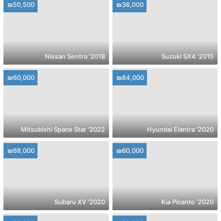
₪50,500
₪36,000
2018' Nissan Sentra
2015' Suzuki SX4
₪60,000
₪84,000
2022' Mitsubishi Space Star
2020' Hyundai Elantra
₪68,000
₪60,000
2020' Subaru XV
2020' Kia Picanto