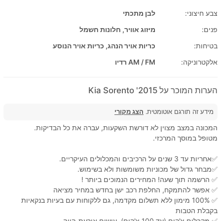
צבע חיצוני:
לבן מתכתי
פנים:
מיזוג אוויר, חלונות חשמל
בטיחות:
כריות אויר הנהג, כריות אויר הנוסע
אלקטרוניקה:
AM / FM רדיו
הערות המוכר על 2015' Kia Sorento
מידע זה תורגם אוטומטית.
הצג מקורי
המכונה במצב מצוין לא דורשת השקעות, עברה את כל הבדיקות.
מטופל במוסך המרכזי.
✅אחריות עד 3 שנים על הרכיבים והמכלולים העיקריים.
✅מבחר גדול של מכוניות משומשות ולא בשימוש.
✅ הרשמה תוך שעה! המחירים הנמוכים ביותר !
✅ אפשר להתמקח, החלפת רכב ישן בחדש במחיר מציאה
✅ 100% מימון ללא תשלום מקדמה, גם ללקוחות עם בעיות בנקאיות
בקבלת הטבות
✅ מקבלים צ'קים (עד 100 צ'קים), עושים אורעת-קווה.