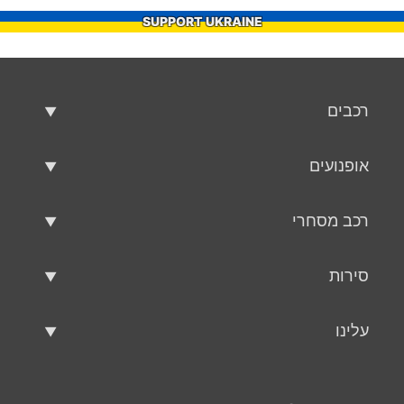
SUPPORT UKRAINE
רכבים
רכבים משומשים
אופנועים
רכב למכירה
אופנועים משומשים
רכב מסחרי
אופנוע למכירה
רכב מסחרי משומש
סירות
רכב מסחרי למכירה
סירות משומשות
עלינו
כלי שיט למכירה
עלינו