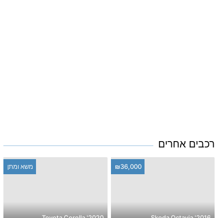
רכבים אחרים
₪36,000
משא ומתן
2020' Toyota Corolla
2016' Skoda Octavia