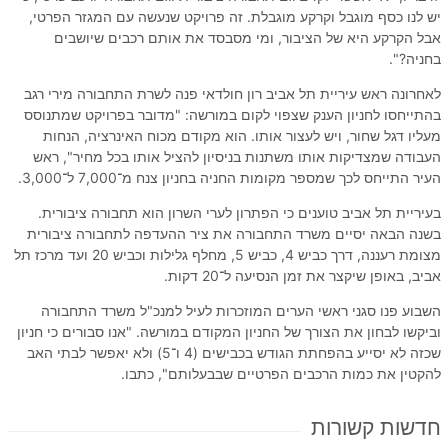
יש לנו כסף מוגבל וקרקע מוגבלת. זה פרויקט שנעשה עם המגזר הפרטי,
אבל הקרקע היא של הציבור, ומי מסבסד את אותם רכבים שיושבים
בחניה?".
לאחרונה ראש עיריית תל אביב רון חולדאי פנה לשרת התחבורה מירי רגב
בהתייחסו לחניון הענק שצפוי לקום במורשה: "מדובר בפרויקט שמתנוסס
מעליו דגל שחור, ויש לעצור אותו. הוא מקודם מכוח האינרציה, הנחות
העבודה שמצדיקות אותו משתנות בניסיון להציל אותו בכל מחיר", ראש
העיר התייחס לכך שמספר מקומות החניה בחניון צנח מ־7,000 ל־3,000.
בעיריית תל אביב טוענים כי הפתרון לערי השרון הוא תחבורה ציבורית.
בשנה הבאה יסיים משרד התחבורה את ציר ההעדפה לתחבורה ציבורית
מצומת רעננה, דרך כביש 4, כביש 5, מחלף גלילות וכביש 20 ועד מרכז תל
אביב, באופן שיקצר את זמן הנסיעה ל־20 דקות.
השבוע פנו סגני ראשי הערים המוזכרות לעיל למנכ"ל משרד התחבורה
וביקשו לבחון את הצורך של החניון המקודם במורשה. "אנו סבורים כי חניון
שכזה לא יסייע בהפחתת הגודש בכבישים (4 ו־5) ולא יאפשר לבתי האב
להקטין את כמות הרכבים הפרטיים שבבעלותם", כתבו.
חדשות קשורות