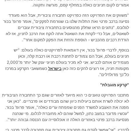
אמורים לקום חניונים כאלה במחלף קסם, מורשה ותקווה.
"משווקים את הפרויקט הזה כפרויקט תחבורה ציבורית, אבל הוא מעודד
נסיעה ברכב פרטי ואת התלות שלנו בו שגורמת לפקקים", אומר פרופ' בכור
לגלובס. "נתונים הראו שחלק מהנוסעים בתחבורה ציבורית עוברים
לשאטלים, אבל כדי לקחת את השאטל אתה לוקח את הרכב לחניון, אז לא
הורדת רכבים מהכביש - הוספת והזזת את הפקק למקום אחר".
בנוסף, לדברי פרופ' בכור, אין דוגמאות לפרויקטים כאלה בעולם: "יש
חניונים בעולם, אבל הם צמודים לתחנת רכבת או רכבת קלה, וכאן
מצמידים אותם לכביש. אני לא מכיר בעולם חניוני ענק של יותר מ־2,000
מקומות חניה, אז רוצים להקים כזה כאן
בישראל
כשמשאבי הקרקע במרכז
כל־כך מדולדלים".
"קרקע מוגבלת"
מתכנני הפרויקט טוענים כי הוא מיועד לאזורים שגם כך התחבורה הציבורית
לא יכולה לשרת אותם ביעילות כיוון שהם מבודדים או פרבריים. "כאן אני
מפנה את האצבע למשרד הפנים שמפתח ערים כאלה", אומר פרופ' בכור.
"עכשיו מדובר במצב נתון, למשל שוהם לא מחוברת לכלום. מי שנהנה
מנסיעה ברכב פרטי באזורים האלה זו אוכלוסייה עם הכנסה גבוהה יותר".
לדבריו, "אי־אפשר לקדם גם תחבורה ציבורית וגם תחבורה לרכב פרטי, כי