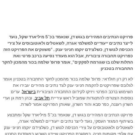
פרויקט הנתיבים המהירים בגוש דן, שנאמד בכ־5 מיליארד שקל, נועד
לייצר נתיבים ייעודיים למשלמי אגרה, לשאטלים ולאוטובוסים על צירי
הכניסה לגוש דן, כשלצידם יוקמו חניוני ענק . "משווקים את הפרויקט הזה
כפרויקט תחבורה ציבורית, אבל הוא מעודד נסיעה ברכב פרטי ואת
התלות שלנו בו שגורמת לפקקים", אומר פרופ' שלמה בכור מהמכון לחקר
התחבורה בטכניון
לא רק רון חולדאי: פרופ' שלמה בכור מהמכון לחקר התחבורה בטכניון אומר
לגלובס שפרויקטים להקמת חניוני ענק לצד נתיבים מהירים יגבירו את
השימוש ברכב הפרטי ויזיקו לקידום התחבורה הציבורית
בישראל
. ערים
נוספות הצטרפו להתנגדות שמוביל ראש עיריית
תל אביב
, ובהן רמת גן וערי
השרון רעננה, כפר סבא והוד השרון, שאותן הפרויקט אמור לשרת.
פרויקט הנתיבים המהירים בגוש דן, שנאמד בכ־5 מיליארד שקל ומתבצע
בשיתוף המגזר העסקי, נועד לייצר נתיבים ייעודיים למשלמי אגרה,
לשאטלים ולאוטובוסים על צירי הכניסה לגוש דן, כשלצידם יוקמו חניוני ענק
עם אלפי מקומות חניה. במסגרת הפרויקט שיידון השבוע במוסדות התכנון