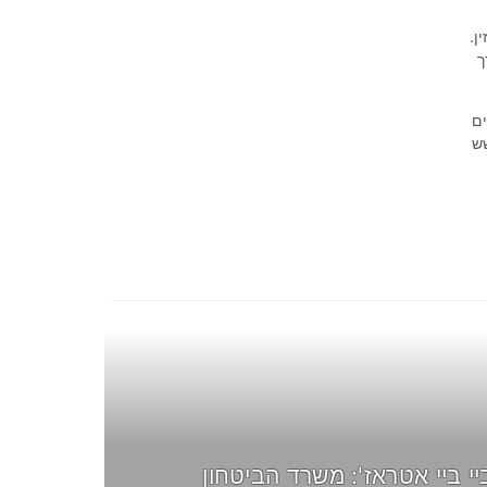
ן.
ך
ים
שש
יי ביי אטראז': משרד הביטחון