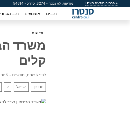
+ פרסום מודעה חינם !
מודעות: לא נמכר - 3274, סה"כ - 54614
רכבים
אופנועים
רכב מסחרי
חדשות
משרד הבי
קלים
לפני 6 שנים, חודשיים - 5 יוני 2020
טנדרון
ישראל
ל