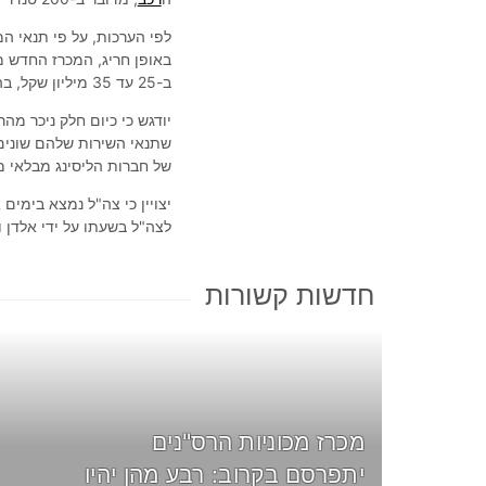
לפי הערכות, על פי תנאי המ
באופן חריג, המכרז החדש מ
ב-25 עד 35 מיליון שקל, בהתאם לתנאיו ולהצעת המחיר הזוכה.
יודגש כי כיום חלק ניכר מה
שתנאי השירות שלהם שונים
של חברות הליסינג מבלאי מ
יצויין כי צה"ל נמצא בימים
לצה"ל בשעתו על ידי אלדן ושלמה SIXT. כעת מוחלפות מכוניות אלה במכוניות ס
חדשות קשורות
מכרז מכוניות הרס"נים
יתפרסם בקרוב: רבע מהן יהיו