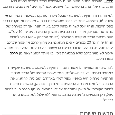
יונדאי
. מערכת החניה האוטומטית מאפשרת לרכב להיכנס לחניה ללא
התערבות של הנהג בהסתמך על חיישנים אשר "קוראים" את סביבת הרכב.
לפי ההגדרה החוקית למערכת (שבכל מקרה מותקנת במכוניות כמו
יונדאי
איוניק 6), השימוש יותר רק ברכב שהמערכת בו היא מקורית ומותקנת ברכב
בפס הייצור. הנהג יוכל לשהות מחוץ לרכב בעודו חונה, אך רק במרחק של
עד שישה מטרים, מהירות הרכב בעת תמרון החניה תהיה עד 10 קמ"ש,
טווח נסיעת הרכב מנקודת ההפעלה (כלומר המרחק שהוא נוסע לחפש
חניה) יהיה עד 20 מטרים - ואם הנהג נמצא מחוץ לרכב אז אסור שברכב
ישהו נוסעים. בפועל, מדובר בפעם הראשונה בה בתקנות התעבורה מופיע
אזכור לשימוש ברכב שלא במסגרת ניסוי בו מותר לנהג לצאת מן
הרכב
בעודו נוסע.
לצד שינוי זה מופיעה לראשונה הגדרה חוקית לשימוש במערכת שקיימת
במספר דגמים, בעיקר חשמליים, המאפשרת התנעה של הרכב מרחוק.
ההתנעה מרחוק היא מאפיין נפוץ למדי בארה"ב, שם ניתן להתניע את
הרכב כדי לחמם את תא הנוסעים בימי חורף. גם כאן, המערכת חייבת
להיות מקורית של היצרן ומותקנת על ידו במפעל. בנוסף הרכב חייב להיות
נעול, ריק מנוסעים ולהימצא במצב בו הוא "לא עלול לפגוע באדם או
ברכוש".
חדשות קשורות