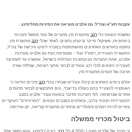
עקבות תע"א וצה"ל: גם אלביט מוציאה את הסיניות מהליסינג .
נמשכת הוצאת כלי
רכב
מתוצרת סין מהציים של גופי ממשל וחברות
ביטחוניות, משיקולי סייבר וביטחון נתונים. לאחר שכלי
רכב
מתוצרת סין
נחסמו בחודשים האחרונים מהשתתפות במכרזי ליסינג ורכישה של צה"ל,
התעשייה האווירית, רפא"ל ועוד - מצטרפת כעת גם אלביט מערכות .
אלביט, אחת החברות הביטחוניות הגדולות בישראל, אפשרה עד לאחרונה
לעובדיה הזכאים לכלי רכב צמודים לבחור מתוך רשימה, שכללה שורה
ארוכה של דגמים מתוצרת סין.
אולם בימים האחרונים קיבלו עובדים שבחרו בכלי
רכב
סיניים הודעה כי
האופציה להצטייד בהם בוטלה בדיעבד, והם מתבקשים לבחור מדגמים
אחרים שברשימה. לפי הערכות מדובר במאות עובדי אלביט בסבב
ההצטיידות הנוכחי ברכב, ובאלפים בסבבים הבאים. "המרוויחים" העיקריים
צפויים להיות דגמים פופולריים מתחרים מתוצרת קוריאה, יפן ואירופה.
ביטול מכרזי ממשלה
צי הרכב של אלביט מונה כ-4,500 כלי
רכב
, רובם בליסינג, והוא נחשב אחד