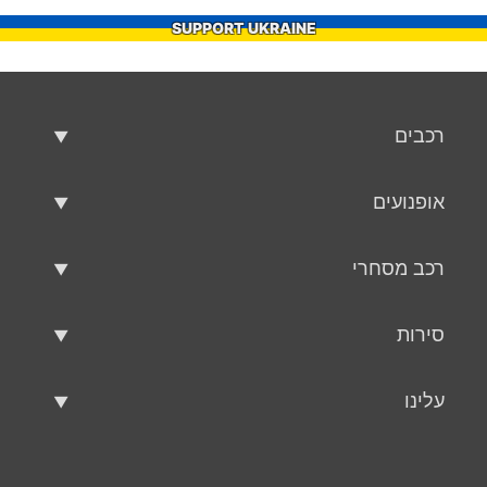
SUPPORT UKRAINE
רכבים
רכבים משומשים
אופנועים
רכב למכירה
אופנועים משומשים
רכב מסחרי
אופנוע למכירה
רכב מסחרי משומש
סירות
רכב מסחרי למכירה
סירות משומשות
עלינו
כלי שיט למכירה
עלינו