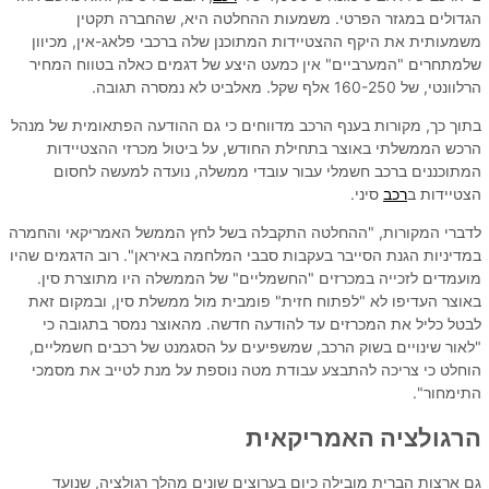
הגדולים במגזר הפרטי. משמעות ההחלטה היא, שהחברה תקטין
משמעותית את היקף ההצטיידות המתוכנן שלה ברכבי פלאג-אין, מכיוון
שלמתחרים "המערביים" אין כמעט היצע של דגמים כאלה בטווח המחיר
הרלוונטי, של 160-250 אלף שקל. מאלביט לא נמסרה תגובה.
בתוך כך, מקורות בענף הרכב מדווחים כי גם ההודעה הפתאומית של מנהל
הרכש הממשלתי באוצר בתחילת החודש, על ביטול מכרזי ההצטיידות
המתוכננים ברכב חשמלי עבור עובדי ממשלה, נועדה למעשה לחסום
הצטיידות ב
רכב
סיני.
לדברי המקורות, "ההחלטה התקבלה בשל לחץ הממשל האמריקאי והחמרה
במדיניות הגנת הסייבר בעקבות סבבי המלחמה באיראן". רוב הדגמים שהיו
מועמדים לזכייה במכרזים "החשמליים" של הממשלה היו מתוצרת סין.
באוצר העדיפו לא "לפתוח חזית" פומבית מול ממשלת סין, ובמקום זאת
לבטל כליל את המכרזים עד להודעה חדשה. מהאוצר נמסר בתגובה כי
"לאור שינויים בשוק הרכב, שמשפיעים על הסגמנט של רכבים חשמליים,
הוחלט כי צריכה להתבצע עבודת מטה נוספת על מנת לטייב את מסמכי
התימחור".
הרגולציה האמריקאית
גם ארצות הברית מובילה כיום בערוצים שונים מהלך רגולציה, שנועד