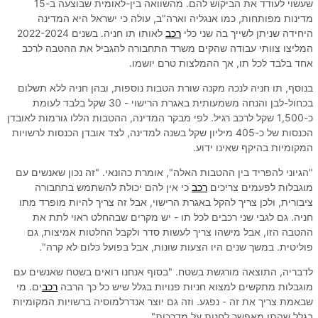
שעשוי לעודד את הביקוש להם. מהשוואה בין-לאומית שבוצעה ב-15
מדינות מפותחות, כמו אנגליה וארה"ב, עולה כי ישראל היא המדינה
היחידה שניתן לשייך בה שני כלי
רכב
לאותו תו חניה. בשנים 2022-2024
המליצו צוותי עבודה שהקים משרד התחבורה להגביל את ההטבה לרכב
אחד בלבד לכל תו, אך ההמלצות טרם יושמו.
בנוסף, תו חניה לנכה מקנה שורת הטבות נוספות, ובהן חניה ללא תשלום
בכחול-לבן והנחה משמעותית באגרת הרישוי - 30 שקל בלבד לעומת
כ-1,500 שקל לרכב רגיל. לפי מבקר המדינה, ההטבות הללו גורמות לאובדן
הכנסות של כ-405 מיליון שקל בשנה למדינה, לצד אובדן הכנסות לרשויות
המקומיות בהיקף שאינו ידוע.
"הגיוני להפריד בין ההטבות האלה", אומרת כהונאי. "זה נכון שאנשים עם
מוגבלות לפעמים צריכים
רכב
כי אין להם יכולת להשתמש בתחבורה
ציבורית, ולכן צריך להקל באגרת הרישוי, אבל זה צריך להיות מופרד מתו
חניה. גם לגבי שני רכבים לכל תו - יש מקרים שבהחלט ראוי לתת את
ההטבה הזו, אבל מישהו צריך לעשות סדר ולקבל החלטות אמיצות, גם
פוליטית. במשך שנים היו הצעות שונות, אבל בפועל כלום לא קרה".
לדבריה, התוצאה מורגשת בשטח. "בסוף אנחנו רואים בשטח שאנשים עם
מוגבלות מתקשים למצוא חניות פנויות בגלל שיש כל כך הרבה
רכב
ים. מי
שבאמת צריך את זה - נפגע. וזה גם יוצר אנדרלמוסיה ברשויות המקומיות
בגלל שהתו מאפשר לחנות על מדרכות".