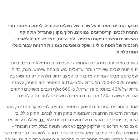
מבקר המדינה מצביע על שורה של כשלים שהובילו לזינוק במספר תווי
החניה לנכים: קריטריונים עמומים, הליך מקוון שהגדיל את היקף
האישורים והיעדר פיקוח ואכיפה . לפי הדוח, מצב זה מוביל לאובדן
הכנסות של מאות מיליוני שקלים ופגיעה בזמינות החניות עבור בעלי
המוגבלויות
בשנים האחרונות מתגברת התחושה שהמדרכות מתמלאות ב
רכב
ים עם
תווי חניה לנכים ושיותר ויותר ישראלים עושים בהם שימוש. כעת, בדוח
שמפרסם מבקר המדינה מתברר כי המצב רחוק מלהיות רק תחושה: בין
השנים 2006-2025 חל גידול של כ-501% במספר תווי החניה, לעומת
גידול של 43% באוכלוסיות ישראל. כ-669 אלף רכבים משויכים לתווים
אלו, ולמעשה כ-17% מהרכבים במדינה משויכים לתווי חניה לנכים.
אחד ההסברים המרכזיים לזינוק במספר התווים, לפי מבקר המדינה, הוא
הגדרות הזכאות הרחבות והעמומות בחוק חניה לנכים. החוק כולל, בין
היתר, קריטריונים כמו אדם ש"תנועתו בדרכים ללא
רכב
עלולה לערער את
מצב בריאותו" או מי ש"זקוק ל
רכב
כאמצעי תנועה בגלל רגליו הנכות" -
ניסוחים שלדברי המבקר מאפשרים פרשנות רחבה. למעשה, כבר לפני כשני
עשורים התריע משרד התחבורה כי הקריטריונים אינם ברורים דיים, אך הם