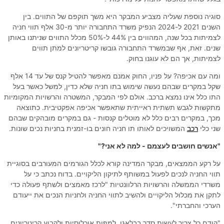
סוגיה נוספת שעליה מצביע המבקר היא משך תוקפם של התווים. בין
השנים 2021 ל-2024 הנפיק משרד התחבורה יותר מ-30 אלף תווי חניה
לצמיתות בכל שנה, המהווים בין 44% ל-50% מכלל התווים שניתנו באותן
שנים. זאת, אף שבמשרד התחבורה גובשו קריטריונים למתן תווים
לצמיתות, אך הם לא עוגנו בחוק.
ומה עם אכיפה? על פניו, החוק אמנם מאפשר להטיל קנס של עד 14 אלף
שקל במקרים שבהם נעשה שימוש בתו חניה שלא כדין, למשל כאשר בעל
התו כלל אינו נמצא ברכב. אולם לפי המבקר, המשטרה והרשויות המקומיות
מתקשות לגבש תשתית ראייתית שתאפשר אכיפה אפקטיבית. כתוצאה
מכך, במקרים רבים כלל לא מוטלים קנסות - גם במקרים מובהקים שבהם
שני כלי
רכב
המשויכים לאותו תו חניה חונים בו-זמנית בחניות נכים שונות.
"אנשים חושבים לעצמם - למה לא אני?"
על רקע הממצאים, מבקר המדינה קורא לכלל הגורמים המעורבים בסוגיית
תווי החניה לנכים לפעול במשותף לתיקון הליקויים. בדוח נכתב כי על
משרדי הממשלה והרשויות הרלוונטיות "לרכז מאמצים ולשתף פעולה כדי
לתקן את מכלול הליקויים ולהשיב לתווי החניה ולחניות הנכים את ייעודם
הערכי והחברתי".
"קודם כל צריך לעשות סדר בבלאגן, למפות אוכלוסיות ולקבוע קריטריונים