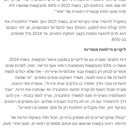
לא שונו מאז. בהתאם לכך, בשנת 2022 כ-44% מהבקשות שאושרו לתו
חניה סווגו תחת קטגוריה רפואית של "אחר".
במקביל להיעדר שינוי בקריטריונים, בשנת 2021 הפך משרד התחבורה את
הליך קבלת התו למקוון. המהלך נועד להקל על המבקשים, אך לפי המבקר
הוא תרם להאצה נוספת בקצב הנפקת התווים: עד 2024 גדל מספרם
בכ-60%.
ליקויים ודילמות מוסריות
דוח המבקר מצביע גם על ליקויים במנגנון אישור הבקשות. בשנת 2024
אושרו כ-93% מהבקשות באמצעות רופאי אגף הרישוי. זאת, למרות שהם
אמורים לבחון רק בקשות עבור אוכלוסיות שיוריות - אלו שלא יכולים לגשת
לוועדות של ביטוח לאומי, משרד השיקום וגופים נוספים. "מי שפונה
לוועדות עובר הליך מסודר בו בודקים אותו פיזית", אומרת סמי כהונאי,
סגנית מנהל האגף לביקורת תחומי התחבורה ומי שכתבה את הדוח. "אבל
האוכלוסיה השיורית פונה למשרד התחבורה, וצריך לומר בכנות - אין להם
דרך להתמודד עם זה, זה לא בליבת העבודה שלהם. הם מעסיקים רופאים
במיקור חוץ, ואלו מקבלים החלטות רק על סמך מסמכים רפואיים".
"ובגלל שהקריטריונים לא מספיק ברורים, הכול תלוי בשיקול-הדעת של
הרופא. ראינו בקשות שהוגשו עם אותם מסמכים רפואיים, פעם אחרי פעם,