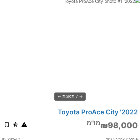
7 תמונות
2022' Toyota ProAce City
מו"מ
₪98,000
פורסם 7 אפריל 2025
ID: YB2eLZ