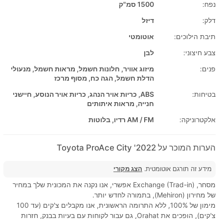
נפח:
1500 סמ"ק
דלק:
דיזל
תיבת הילוכים:
אוטומטי
צבע חיצוני:
לבן
פנים:
מיזוג אוויר, חלונות חשמל, מראות חשמל, מנעולי
הדלת חשמל, הגה כח, מסוף מרכז
בטיחות:
ABS, כריות אויר הנהג, כריות אויר הנוסע, חיישני
חנייה, מראות איתותים
אלקטרוניקה:
AM / FM רדיו, בלוטות
הערות המוכר על 2022' Toyota ProAce City
מידע זה תורגם אוטומטית.
הצג מקורי
מסחר, Exchange (Trad-in) אפשרי, אנו נקנה את המכונית שלך במחיר
של מחירון (Mehiron), בתמורה לחדש יותר.
מימון של 100%, ללא התרומה הראשונית, אנו מקבלים צ'קים (עד 100
צ'קים), הופכים את Orahat, גם עבור לקוחות עם בעיות בבנק, חזרות