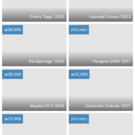
2025' Chery Tiggo
2023' Hyundai Tucson
משא ומתן
₪99,900
2023' Kia Sportage
2017' Peugeot 2008
₪38,000
₪32,900
2014' Mazda CX-5
2017' Chevrolet Orlando
משא ומתן
₪79,900