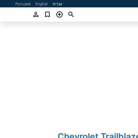
עברית
English
Русский