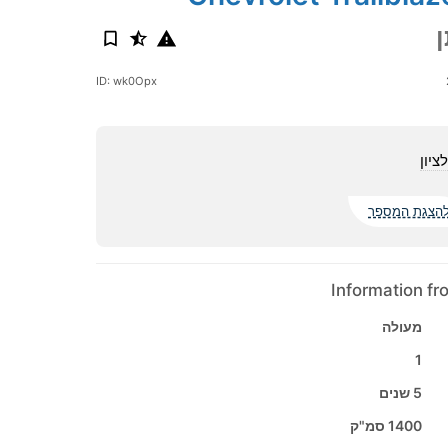
ID: wk0Opx
ציון
הצגת המספר
Information f
מעולה
1
5 שנים
1400 סמ"ק