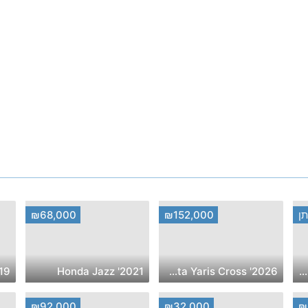
ן
₪152,000
₪68,000
ta Yaris
2021' Honda Jazz
2026' Toyota Yaris Cross
2016' Hyundai Santa Fe
₪92,000
₪32,000
₪