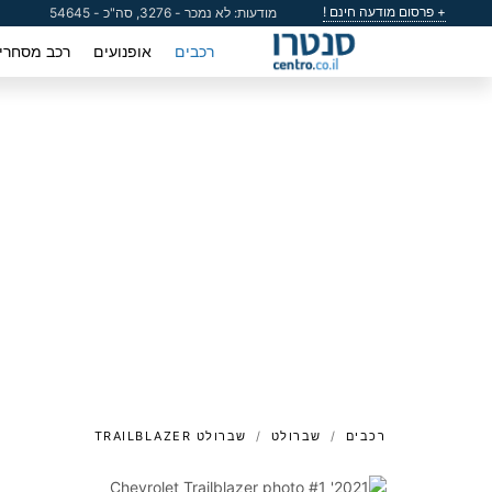
+ פרסום מודעה חינם !
מודעות: לא נמכר - 3276, סה"כ - 54645
רכבים
אופנועים
רכב מסחרי
רכבים
שברולט
שברולט TRAILBLAZER