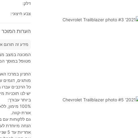
דלק:
צבע חיצוני:
הערות המוכר על 2021' et Trailblazer
מידע זה תורגם א
המכונה במצב מצו
מטופל במוסך המר
החניון במרכז האר
מותגים, דגמים שו
כל הרכבים עברו 
יש לנו תוכניות 
ביותר עבורך:
אורת-קווה.
גם ללקוחות עם ב
הנחה מיוחדת לעו
אחריות עד 5 שנים על הרכיבים והמכלולים העיקריים