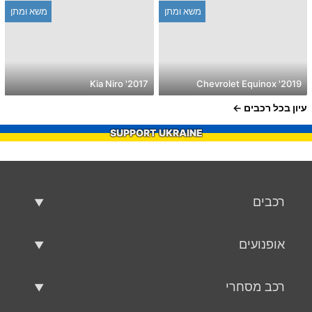
משא ומתן
משא ומתן
2017' Kia Niro
2019' Chevrolet Equinox
עיון בכל רכבים
SUPPORT UKRAINE
רכבים
רכבים משומשים
אופנועים
רכב למכירה
אופנועים משומשים
רכב מסחרי
אופנוע למכירה