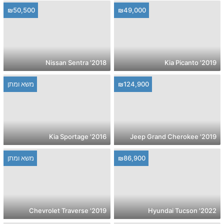
₪50,500
₪49,000
2018' Nissan Sentra
2019' Kia Picanto
₪124,900
משא ומתן
2016' Kia Sportage
2019' Jeep Grand Cherokee
₪86,900
משא ומתן
2019' Chevrolet Traverse
2022' Hyundai Tucson