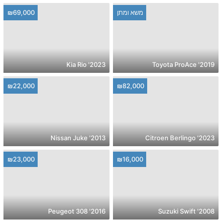
משא ומתן
₪69,000
2023' Kia Rio
2019' Toyota ProAce
₪22,000
₪82,000
2013' Nissan Juke
2023' Citroen Berlingo
₪23,000
₪16,000
2016' Peugeot 308
2008' Suzuki Swift