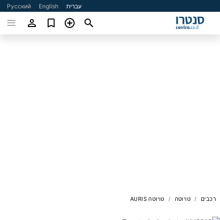
עברית
English
Русский
רכבים
טויוטה
טויוטה AURIS