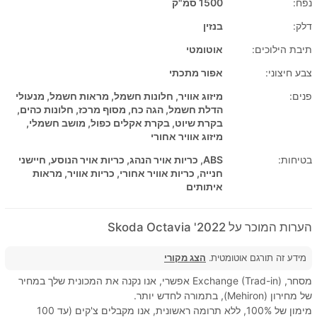
נפח:
1500 סמ"ק
דלק:
בנזין
תיבת הילוכים:
אוטומטי
צבע חיצוני:
אפור מתכתי
פנים:
מיזוג אוויר, חלונות חשמל, מראות חשמל, מנעולי
הדלת חשמל, הגה כח, מסוף מרכז, חלונות כהים,
בקרת שיוט, בקרת אקלים כפול, מושב חשמלי,
מיזוג אוויר אחורי
בטיחות:
ABS, כריות אויר הנהג, כריות אויר הנוסע, חיישני
חנייה, כריות אוויר אחורי, כריות אוויר, מראות
איתותים
הערות המוכר על 2022' Skoda Octavia
מידע זה תורגם אוטומטית.
הצג מקורי
מסחר, Exchange (Trad-in) אפשרי, אנו נקנה את המכונית שלך במחיר
של מחירון (Mehiron), בתמורה לחדש יותר.
מימון של 100%, ללא תרומה ראשונית, אנו מקבלים צ'קים (עד 100