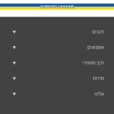
SUPPORT UKRAINE
רכבים
רכבים משומשים
אופנועים
רכב למכירה
אופנועים משומשים
רכב מסחרי
אופנוע למכירה
רכב מסחרי משומש
סירות
רכב מסחרי למכירה
סירות משומשות
עלינו
כלי שיט למכירה
עלינו