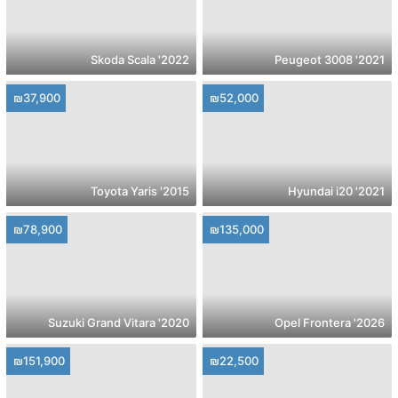
2022' Skoda Scala
2021' Peugeot 3008
₪37,900
₪52,000
2015' Toyota Yaris
2021' Hyundai i20
₪78,900
₪135,000
2020' Suzuki Grand Vitara
2026' Opel Frontera
₪151,900
₪22,500