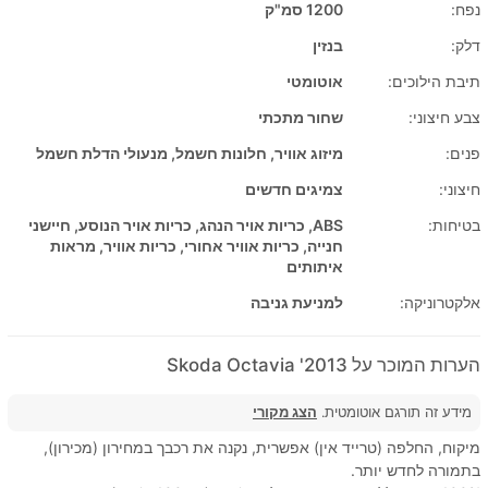
נפח:
1200 סמ"ק
דלק:
בנזין
תיבת הילוכים:
אוטומטי
צבע חיצוני:
שחור מתכתי
פנים:
מיזוג אוויר, חלונות חשמל, מנעולי הדלת חשמל
חיצוני:
צמיגים חדשים
בטיחות:
ABS, כריות אויר הנהג, כריות אויר הנוסע, חיישני
חנייה, כריות אוויר אחורי, כריות אוויר, מראות
איתותים
אלקטרוניקה:
למניעת גניבה
הערות המוכר על 2013' Skoda Octavia
מידע זה תורגם אוטומטית.
הצג מקורי
מיקוח, החלפה (טרייד אין) אפשרית, נקנה את רכבך במחירון (מכירון),
בתמורה לחדש יותר.