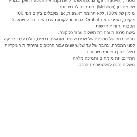
מסחר, Exchange (Trad-in) אפשרי, אנו נקנה את המכונית שלך במחיר
של מחירון (Mehiron), בתמורה לחדש יותר.
מימון של 100%, ללא תרומה ראשונית, אנו מקבלים צ'קים (עד 100
צ'קים), הופכים את Orahat, גם עבור לקוחות עם בעיות בבנק שמקבל
הטבות, חזרות חדשות.
גישה פרטנית ובחירת תשלום עבור כל קונה.
מבחר גדול של מכוניות של שנים שונות, מותגים, דגמים, כולם עברו בדיקה
לפני המכירה, ערובה של עד שלוש שנים עבור הרכיבים והיחידות העיקריות.
טיול ניסיון במכונית שבחרת
התייעצויות מומחים ותמיכה מלאה
משלוח חינם לפלטפורמת הרכב.