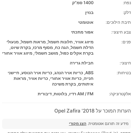
נפח:
1400 סמ"ק
דלק:
בנזין
תיבת הילוכים:
אוטומטי
צבע חיצוני:
אפור מתכתי
פנים:
מיזוג אוויר, חלונות חשמל, מראות חשמל, מנעולי
הדלת חשמל, הגה כח, מסוף מרכז, בקרת שיוט,
בקרת אקלים כפול, מושב חשמלי, מיזוג אוויר אחורי
חיצוני:
חבילת גרירה
בטיחות:
ABS, כריות אויר הנהג, כריות אויר הנוסע, חיישני
חנייה, כריות אוויר אחורי, כריות אוויר, מראות
איתותים, בקרת משיכה
אלקטרוניקה:
AM / FM רדיו, בלוטות, דיבורית
הערות המוכר על 2018' Opel Zafira
מידע זה תורגם אוטומטית.
הצג מקורי