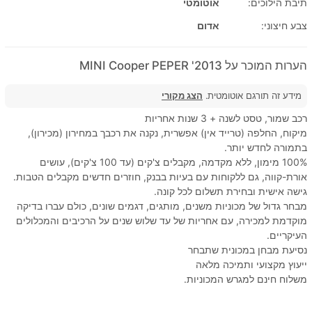
תיבת הילוכים:
אוטומטי
צבע חיצוני:
אדום
הערות המוכר על 2013' MINI Cooper PEPER
מידע זה תורגם אוטומטית.
הצג מקורי
רכב שמור, טסט לשנה + 3 שנות אחריות
מיקוח, החלפה (טרייד אין) אפשרית, נקנה את רכבך במחירון (מכירון),
בתמורה לחדש יותר.
100% מימון, ללא מקדמה, מקבלים צ'קים (עד 100 צ'קים), עושים
אורת-קווה, גם ללקוחות עם בעיות בבנק, חוזרים חדשים מקבלים הטבות.
גישה אישית ובחירת תשלום לכל קונה.
מבחר גדול של מכוניות משנים, מותגים, דגמים שונים, כולם עברו בדיקה
מוקדמת למכירה, עם אחריות של עד שלוש שנים על הרכיבים והמכלולים
העיקריים.
נסיעת מבחן במכונית שתבחר
ייעוץ מקצועי ותמיכה מלאה
משלוח חינם למגרש המכוניות.