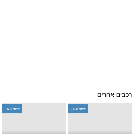
רכבים אחרים
משא ומתן
משא ומתן