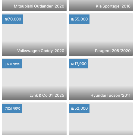
2020' Mitsubishi Outlander
2018' Kia Sportage
₪70,000
₪55,000
2020' Volkswagen Caddy
2020' Peugeot 208
₪17,900
משא ומתן
2025' Lynk & Co 01
2011' Hyundai Tucson
₪52,000
משא ומתן