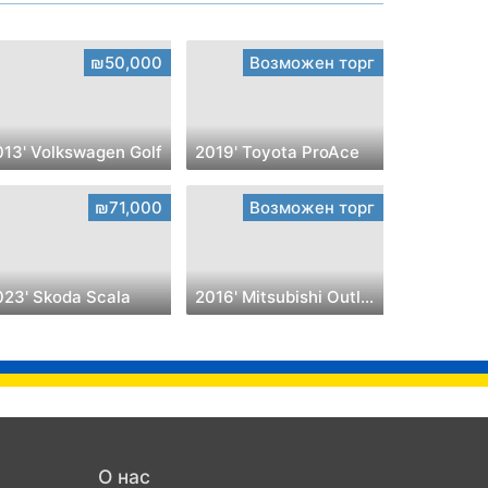
₪50,000
Возможен торг
013' Volkswagen Golf
2019' Toyota ProAce
₪71,000
Возможен торг
023' Skoda Scala
2016' Mitsubishi Outlander
О нас