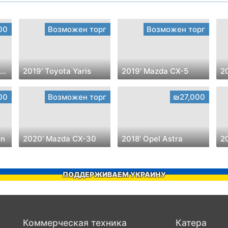
00
Возможен торг
Возможен торг
2023' Mitsubishi Outlander
2019' Toyota Yaris
2019' Mazda CX-5
2
00
Возможен торг
₪27,000
on
2020' Mazda CX-30
2018' Opel Astra
2
ПОДДЕРЖИВАЕМ УКРАИНУ
Коммерческая техника
Катера