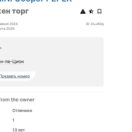
ен торг
 июня 2024
ID: DuJ4Gq
ста 2026
ь
н-ле-Цион
Показать номер
from the owner
Отличное
1
13 лет