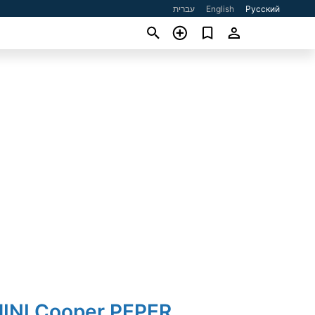
עברית
English
Русский
MINI Cooper PEPER