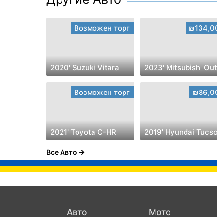
Возможен торг
₪134,0
2020' Suzuki Vitara
Возможен торг
₪86,0
2021' Toyota C-HR
2019' Hyundai Tucs
Все Авто
Авто
Мото