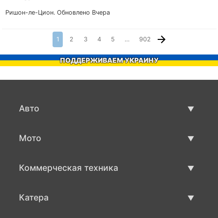
Ришон-ле-Цион.
Обновлено Вчера
1
2
3
4
5
…
902
ПОДДЕРЖИВАЕМ УКРАИНУ
Авто
Авто бу
Мото
Продажа авто
Мото с пробегом
Коммерческая техника
Продажа мото
Коммерческая техника бу
Катера
Продажа коммерческой техники
Катера бу