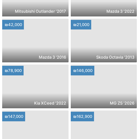
2017' Mitsubishi Outlander
2022' Mazda 3
₪42,000
₪21,000
2016' Mazda 3
2013' Skoda Octavia
₪78,900
₪146,000
2022' Kia XCeed
2026' MG ZS
₪147,000
₪162,900