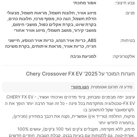
צבע חיצוני:
אפור מתכתי
פנים:
מיזוג אוויר, חלונות חשמל, מראות חשמל, מנעולי
הדלת חשמל, הגה כח, מסוף מרכז, חלונות כהים,
בקרת שיוט, בקרת אקלים כפול, מושבי חימום,
מושבי קירור, מושב חשמלי, מיזוג אוויר אחורי
בטיחות:
ABS, כריות אויר הנהג, כריות אויר הנוסע, חיישני
חנייה, כריות אוויר, מראות איתותים, בקרת משיכה
אלקטרוניקה:
למניעת גניבה
הערות המוכר על 2025' Chery Crossover FX EV
מידע זה תורגם אוטומטית.
הצג מקורי
CHERY FX EV - עיצוב יפה מבפנים ומבחוץ, ציוד מדהים ואיכותי ועשיר,
טכנולוגיה מתקדמת בכל פינה - כל זה ועוד הרבה יותר הופך את ה-FX EV
לקרוסאובר שקל להתאהב בו.
מיקוח, החלפה (טרייד אין) אפשרית, נקנה את רכבך במחירון (מכירון),
בתמורה לחדש יותר.
100% מימון, ללא מקדמה, מקבלים צ'קים (עד 100 צ'קים), עושים
אורת-קווה, גם ללקוחות עם בעיות בבנק, קבלת הטבות, חוזרים חדשים.